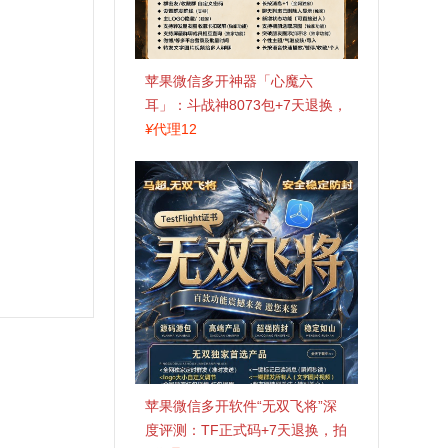
苹果微信多开神器「心魔六
耳」：斗战神8073包+7天退换，
认准拍拍卡激活码商城
¥
代理12
苹果微信多开软件“无双飞将”深
度评测：TF正式码+7天退换，拍