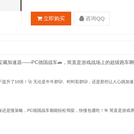
立即购买
咨询QQ
藏宝藏加速器——PC德国战车🚗，简直是游戏战场上的超级跑车啊！
升了10倍！🚀 无论是牛牛群🎲、时时彩群🎲，还是那些让人心跳加
还是慢策略，PC德国战车都能轻松驾驭，快慢包通吃！🎯 简直是游戏