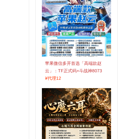
苹果微信多开首选「高端款赵
云」：TF正式码+斗战神8073
包，7天退换认准拍拍卡激活码
¥
代理12
商城