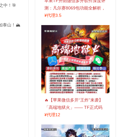
苹果TF开阳微信多开软件深度评
中！🎯
测：凡尔赛8069包功能全解析，
TestFlight稳定版上架，激活认准
¥
代理3.5
拍拍卡商城
泰山！🏔️
🔥【苹果微信多开“王炸”来袭】
「高端地狱火」—— TF正式码
+斗战神8073包，7天退换，安全
¥
代理12
防封，多开自由触手可及！