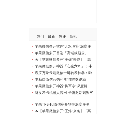
支持
玩法
使用
nbsp
活动码
热门
最新
热评
随机
苹果微信多开软件“无双飞将”深度评
测：TF正式码+7天退换，拍拍卡激活
苹果微信多开首选「高端款赵云」：
码商城正品保障
TF正式码+斗战神8073包，7天退换认
🔥【苹果微信多开“王炸”来袭】「高
准拍拍卡激活码商城
端地狱火」—— TF正式码+斗战神807
苹果微信多开神器「心魔六耳」：斗
3包，7天退换，安全防封，多开自由触
战神8073包+7天退换，认准拍拍卡激
森罗万象云端微信一键转发神器：独
手可及！
活码商城
家源码·安全防封·月卡季卡半年卡年卡
电脑端微信营销利器“猫咪微信助
授权，7天无理由退换！
手”深度评测：7大模块功能全解析，多
苹果微信多开神器“将军令”深度解
卡种授权灵活选
析：8073版本包+TF外侧码，微商营销
财发发卡机器人官网-卡密激活码购买
必备稳定利器
以及下载-天卡月卡季卡年卡授权-不退
苹果TF开阳微信多开软件深度评测：
换
凡尔赛8069包功能全解析，TestFlight
🔥【苹果微信多开“王炸”来袭】「高