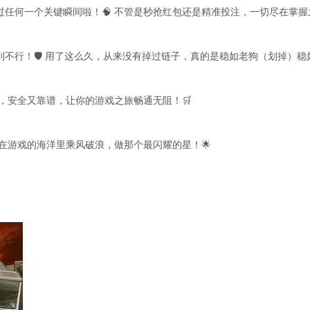
任何一个关键瞬间啦！🧠 不管是秒抢红包还是精准投注，一切尽在掌握之
行！🛡️ 用了这么久，从来没有掉过链子，真的是稳如老狗（划掉）稳如
，安全又靠谱，让你的游戏之旅畅通无阻！🛒
起在游戏的海洋里乘风破浪，做那个最闪耀的星！🌟