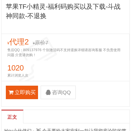
苹果TF小精灵-福利码购买以及下载-斗战
神同款-不退换
代理2
原价7
¥
¥
售后QQ：809137976 个别激活码不支持退换详细请咨询客服 不负责使用
问题 介意请勿购！
1020
累计浏览人次
立即购买
咨询QQ
正文
Hey小伙伴们～👋 今天要给大家安利一款让我彻底沦陷的苹