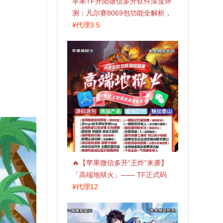
苹果TF开阳微信多开软件深度评
测：凡尔赛8069包功能全解析，
TestFlight稳定版上架，激活认准
¥
代理3.5
拍拍卡商城
🔥【苹果微信多开“王炸”来袭】
「高端地狱火」—— TF正式码
+斗战神8073包，7天退换，安全
¥
代理12
防封，多开自由触手可及！