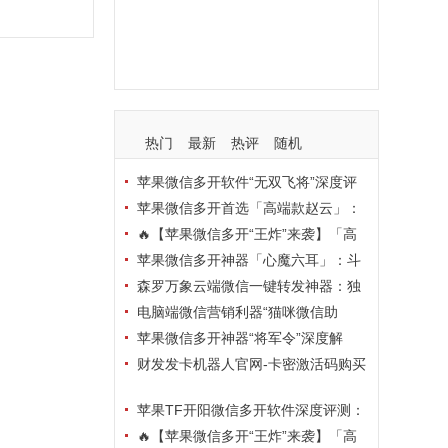
支持
玩法
使用
nbsp
活动码
热门
最新
热评
随机
苹果微信多开软件“无双飞将”深度评
测：TF正式码+7天退换，拍拍卡激活
苹果微信多开首选「高端款赵云」：
码商城正品保障
TF正式码+斗战神8073包，7天退换认
🔥【苹果微信多开“王炸”来袭】「高
准拍拍卡激活码商城
端地狱火」—— TF正式码+斗战神807
苹果微信多开神器「心魔六耳」：斗
3包，7天退换，安全防封，多开自由触
战神8073包+7天退换，认准拍拍卡激
森罗万象云端微信一键转发神器：独
手可及！
活码商城
家源码·安全防封·月卡季卡半年卡年卡
电脑端微信营销利器“猫咪微信助
授权，7天无理由退换！
手”深度评测：7大模块功能全解析，多
苹果微信多开神器“将军令”深度解
卡种授权灵活选
析：8073版本包+TF外侧码，微商营销
财发发卡机器人官网-卡密激活码购买
必备稳定利器
以及下载-天卡月卡季卡年卡授权-不退
苹果TF开阳微信多开软件深度评测：
换
凡尔赛8069包功能全解析，TestFlight
🔥【苹果微信多开“王炸”来袭】「高