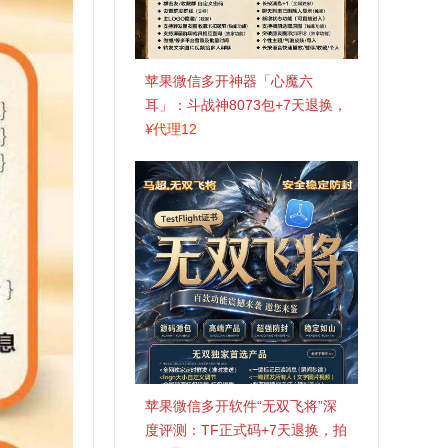
苹果微信多开神器「心魔六
耳」：斗战神8073包+7天退换，
认准拍拍卡激活码商城
¥
代理12
苹果微信多开软件“无双飞将”深
度评测：TF正式码+7天退换，拍