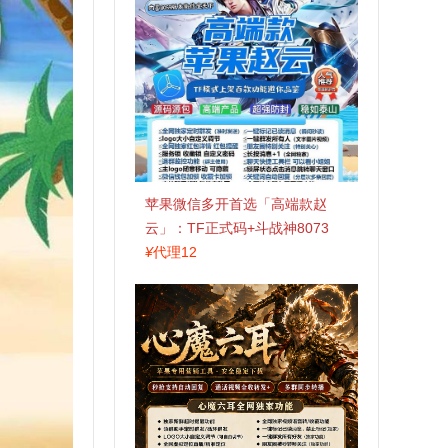
苹果微信多开首选「高端款赵
云」：TF正式码+斗战神8073
包，7天退换认准拍拍卡激活码
¥
代理12
商城