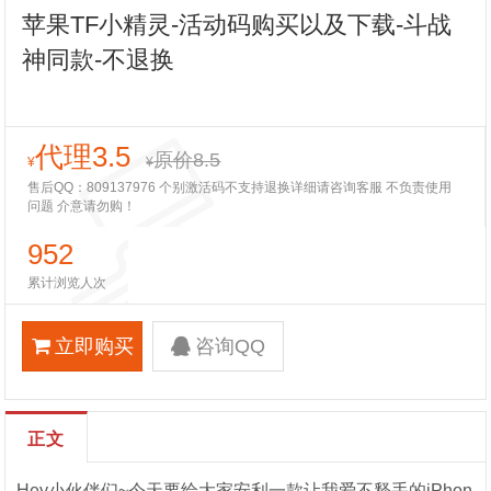
苹果TF小精灵-活动码购买以及下载-斗战
神同款-不退换
代理3.5
原价8.5
¥
¥
售后QQ：809137976 个别激活码不支持退换详细请咨询客服 不负责使用
问题 介意请勿购！
952
累计浏览人次
立即购买
咨询QQ
正文
Hey小伙伴们~今天要给大家安利一款让我爱不释手的iPhon