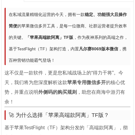
在私域流量精细化运营的今天，拥有一款
稳定、功能强大且操作
简便
的苹果微信多开工具，是每一位微商、社群运营者提升效率
的关键。
「苹果高端款阿离」TF版
，作为夜神系列的高端之作，
基于TestFlight（TF）架构打造，内置
凡尔赛8069版本微信
，携
百种营销功能霸气登场！
这不仅是一款软件，更是您私域战场上的“得力干将”。今
天，我们将为您深度解析这款
苹果专用微信多开
的核心优
势，并重点说明
外侧码的购买规则
，助您在商海中游刃有
余！
🚀 为什么选择「苹果高端款阿离」TF版？
基于苹果TestFlight（TF）架构分发的「高端款阿离」，彻