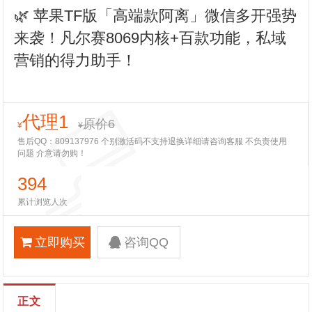
🌿 苹果TF版「高端款阿离」微信多开强势
来袭！凡尔赛8069内核+百款功能，私域
营销的得力助手！
代理1
原价6
¥
¥
售后QQ：809137976 个别激活码不支持退换详细请咨询客服 不负责使用
问题 介意请勿购！
394
累计浏览人次
立即购买
咨询QQ
正文