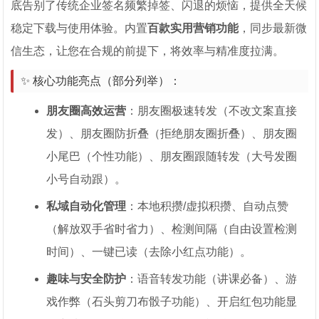
底告别了传统企业签名频繁掉签、闪退的烦恼，提供全天候
稳定下载与使用体验。内置
百款实用营销功能
，同步最新微
信生态，让您在合规的前提下，将效率与精准度拉满。
✨ 核心功能亮点（部分列举）：
朋友圈高效运营
：朋友圈极速转发（不改文案直接
发）、朋友圈防折叠（拒绝朋友圈折叠）、朋友圈
小尾巴（个性功能）、朋友圈跟随转发（大号发圈
小号自动跟）。
私域自动化管理
：本地积攒/虚拟积攒、自动点赞
（解放双手省时省力）、检测间隔（自由设置检测
时间）、一键已读（去除小红点功能）。
趣味与安全防护
：语音转发功能（讲课必备）、游
戏作弊（石头剪刀布骰子功能）、开启红包功能显