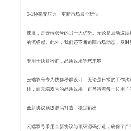
0-1秒毫无压力，更新市场最全玩法
速度，是云端双号的另一大优势。无论是启动速度
的流畅感。此外，我们还不断追踪市场动态，及时
专用于快群秒群，品质效果等您来鉴
云端双号专为快群秒群设计，无论是日常的工作沟
线，而云端双号的品质效果，正等待着每一位用户
全新协议顶级源码打造，稳定输出
云端双号采用全新协议与顶级源码打造，确保了产