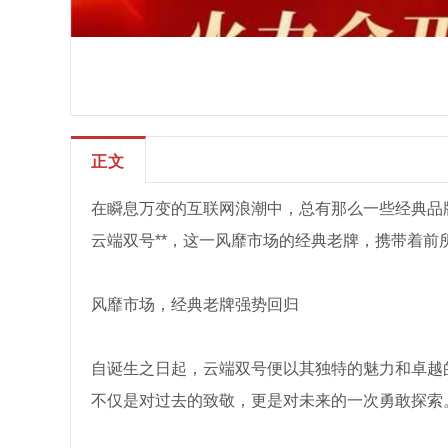
正文
在瞬息万变的互联网浪潮中，总有那么一些经典品
云端双号**，这一风靡市场的经典老牌，携带着前
风靡市场，经典老牌强势回归
自诞生之日起，云端双号便以其独特的魅力和卓越
不仅是对过去的致敬，更是对未来的一次勇敢探索