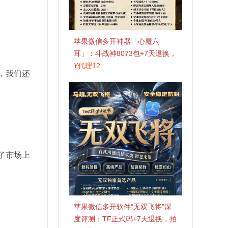
苹果微信多开神器「心魔六
耳」：斗战神8073包+7天退换，
认准拍拍卡激活码商城
¥
代理12
，我们还
了市场上
苹果微信多开软件“无双飞将”深
度评测：TF正式码+7天退换，拍