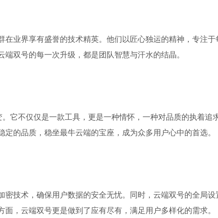
群在业界享有盛誉的技术精英。他们以匠心独运的精神，专注于
云端双号的每一次升级，都是团队智慧与汗水的结晶。
未变。它不仅仅是一款工具，更是一种情怀，一种对品质的执着追
稳定的品质，稳坐最牛云端的宝座，成为众多用户心中的首选。
加密技术，确保用户数据的安全无忧。同时，云端双号的全局设
方面，云端双号更是做到了应有尽有，满足用户多样化的需求。