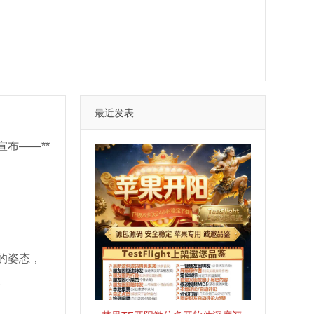
最近发表
布——**
的姿态，
。