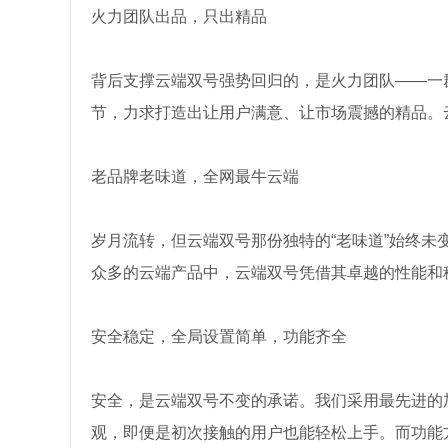
火力团队出品，只出精品
背后支撑云端双号强势回归的，是火力团队——一
节，力求打造出让用户满意、让市场震撼的精品。
老品牌老味道，全网最牛云端
岁月流转，但云端双号那份独特的“老味道”始终
众多的云端产品中，云端双号凭借其卓越的性能和
安全稳定，全局设置简单，功能齐全
安全，是云端双号不变的承诺。我们采用最先进的
观，即便是初次接触的用户也能轻松上手。而功能