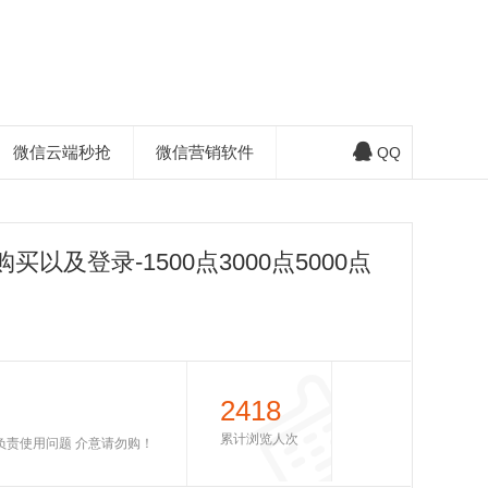
微信云端秒抢
微信营销软件
QQ
及登录-1500点3000点5000点
2418
累计浏览人次
不负责使用问题 介意请勿购！