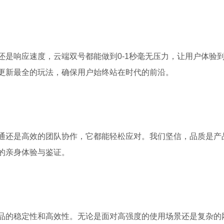
还是响应速度，云端双号都能做到0-1秒毫无压力，让用户体验
更新最全的玩法，确保用户始终站在时代的前沿。
通还是高效的团队协作，它都能轻松应对。我们坚信，品质是产
的亲身体验与鉴证。
品的稳定性和高效性。无论是面对高强度的使用场景还是复杂的