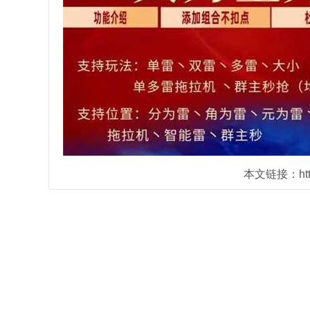
本文链接：https: