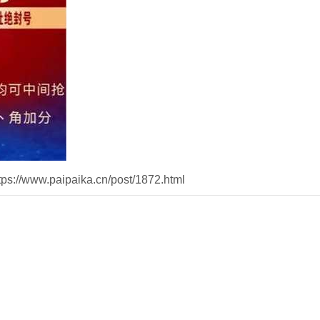
//www.paipaika.cn/post/1872.html