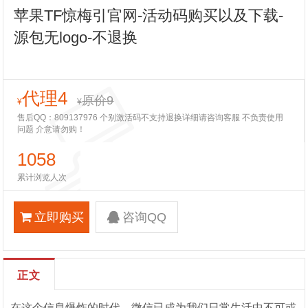
苹果TF惊梅引官网-活动码购买以及下载-
源包无logo-不退换
代理4
原价9
¥
¥
售后QQ：809137976 个别激活码不支持退换详细请咨询客服 不负责使用
问题 介意请勿购！
1058
累计浏览人次
立即购买
咨询QQ
正文
在这个信息爆炸的时代，微信已成为我们日常生活中不可或