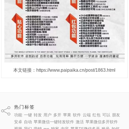
本文链接：https://www.paipaika.cn/post/1863.html
热门标签
功能
一键
转发
用户
多开
苹果
软件
云端
红包
可以
朋友
安卓
自动
苹果微信一键转发软件
激活
苹果微信多开软件
视频
我们
营销
mp
独家
内容
苹果TF微信多开
账号
如何