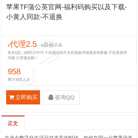
苹果TF蒲公英官网-福利码购买以及下载-
小黄人同款-不退换
代理2.5
原价7.5
¥
¥
售后QQ：809137976 个别激活码不支持退换详细请咨询客服 不负责使用
问题 介意请勿购！
958
累计浏览人次
立即购买
咨询QQ
正文
在当今数字化生活日益丰富的时代，如何在同一台苹果设备