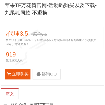
苹果TF万花筒官网-活动码购买以及下载-
九尾狐同款-不退换
代理3.5
原价8.5
¥
¥
售后QQ：809137976 个别激活码不支持退换详细请咨询客服 不负责使用
问题 介意请勿购！
919
累计浏览人次
立即购买
咨询QQ
正文
一、软件介绍：苹果TF万花筒