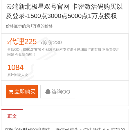
云端新北极星双号官网-卡密激活码购买以
及登录-1500点3000点5000点1万点授权
价格显示的为1万点的价格
代理225
原价230
¥
¥
售后QQ：809137976 个别激活码不支持退换详细请咨询客服 不负责使用
问题 介意请勿购！
1084
累计浏览人次
立即购买
咨询QQ
正文
在数字化时代的浪潮中，微信已成为人们生活中不可或缺的