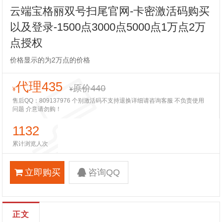
云端宝格丽双号扫尾官网-卡密激活码购买
以及登录-1500点3000点5000点1万点2万
点授权
价格显示的为2万点的价格
代理435
原价440
¥
¥
售后QQ：809137976 个别激活码不支持退换详细请咨询客服 不负责使用
问题 介意请勿购！
1132
累计浏览人次
立即购买
咨询QQ
正文