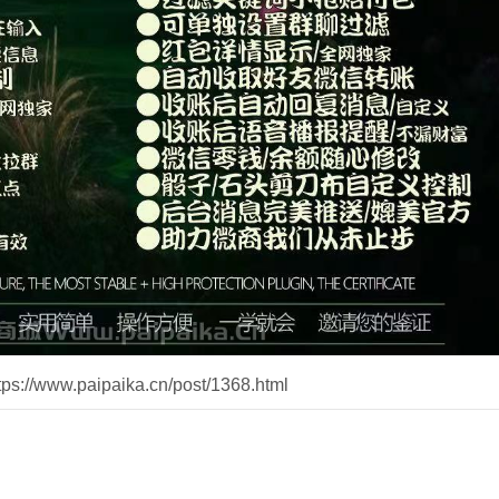
//www.paipaika.cn/post/1368.html