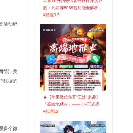
苹果TF开阳微信多开软件深度评
测：凡尔赛8069包功能全解析，
TestFlight稳定版上架，激活认准
¥
代理3.5
拍拍卡商城
盈活动码
面简洁美
户数据的
🔥【苹果微信多开“王炸”来袭】
「高端地狱火」—— TF正式码
+斗战神8073包，7天退换，安全
¥
代理12
防封，多开自由触手可及！
理多个微