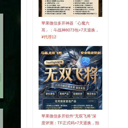
苹果微信多开神器「心魔六
耳」：斗战神8073包+7天退换，
认准拍拍卡激活码商城
¥
代理12
苹果微信多开软件“无双飞将”深
度评测：TF正式码+7天退换，拍