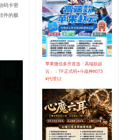
动码卡密
软件的极
苹果微信多开首选「高端款赵
云」：TF正式码+斗战神8073
包，7天退换认准拍拍卡激活码
¥
代理12
商城