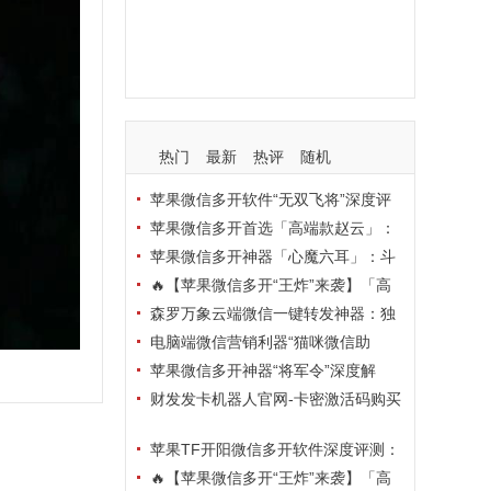
支持
玩法
使用
nbsp
活动码
热门
最新
热评
随机
苹果微信多开软件“无双飞将”深度评
测：TF正式码+7天退换，拍拍卡激活
苹果微信多开首选「高端款赵云」：
码商城正品保障
TF正式码+斗战神8073包，7天退换认
苹果微信多开神器「心魔六耳」：斗
准拍拍卡激活码商城
战神8073包+7天退换，认准拍拍卡激
🔥【苹果微信多开“王炸”来袭】「高
活码商城
端地狱火」—— TF正式码+斗战神807
森罗万象云端微信一键转发神器：独
3包，7天退换，安全防封，多开自由触
家源码·安全防封·月卡季卡半年卡年卡
电脑端微信营销利器“猫咪微信助
手可及！
授权，7天无理由退换！
手”深度评测：7大模块功能全解析，多
苹果微信多开神器“将军令”深度解
卡种授权灵活选
析：8073版本包+TF外侧码，微商营销
财发发卡机器人官网-卡密激活码购买
必备稳定利器
以及下载-天卡月卡季卡年卡授权-不退
苹果TF开阳微信多开软件深度评测：
换
凡尔赛8069包功能全解析，TestFlight
🔥【苹果微信多开“王炸”来袭】「高