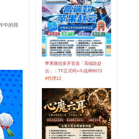
作中的得
苹果微信多开首选「高端款赵
云」：TF正式码+斗战神8073
包，7天退换认准拍拍卡激活码
¥
代理12
商城