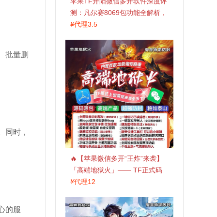
苹果TF开阳微信多开软件深度评
测：凡尔赛8069包功能全解析，
TestFlight稳定版上架，激活认准
¥
代理3.5
拍拍卡商城
、批量删
。同时，
🔥【苹果微信多开“王炸”来袭】
「高端地狱火」—— TF正式码
+斗战神8073包，7天退换，安全
¥
代理12
防封，多开自由触手可及！
心的服