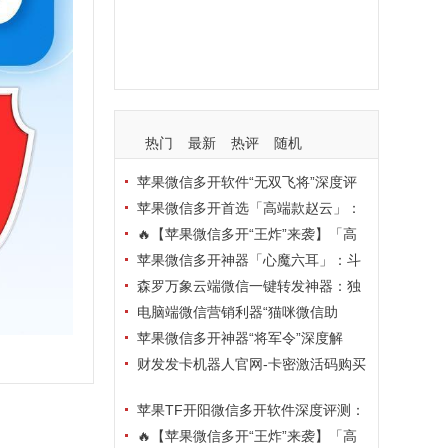
支持
玩法
使用
nbsp
活动码
热门
最新
热评
随机
苹果微信多开软件“无双飞将”深度评
测：TF正式码+7天退换，拍拍卡激活
苹果微信多开首选「高端款赵云」：
码商城正品保障
TF正式码+斗战神8073包，7天退换认
🔥【苹果微信多开“王炸”来袭】「高
准拍拍卡激活码商城
端地狱火」—— TF正式码+斗战神807
苹果微信多开神器「心魔六耳」：斗
3包，7天退换，安全防封，多开自由触
战神8073包+7天退换，认准拍拍卡激
森罗万象云端微信一键转发神器：独
手可及！
活码商城
家源码·安全防封·月卡季卡半年卡年卡
电脑端微信营销利器“猫咪微信助
授权，7天无理由退换！
手”深度评测：7大模块功能全解析，多
苹果微信多开神器“将军令”深度解
卡种授权灵活选
析：8073版本包+TF外侧码，微商营销
财发发卡机器人官网-卡密激活码购买
必备稳定利器
以及下载-天卡月卡季卡年卡授权-不退
苹果TF开阳微信多开软件深度评测：
换
凡尔赛8069包功能全解析，TestFlight
🔥【苹果微信多开“王炸”来袭】「高