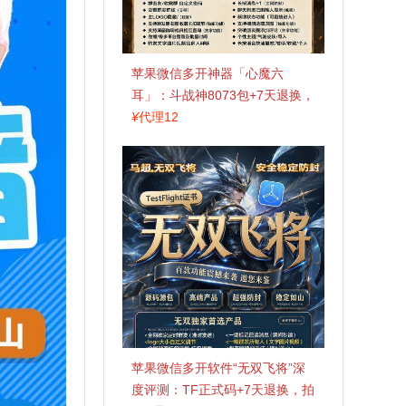
苹果微信多开神器「心魔六
耳」：斗战神8073包+7天退换，
认准拍拍卡激活码商城
¥
代理12
苹果微信多开软件“无双飞将”深
度评测：TF正式码+7天退换，拍