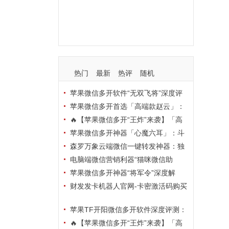
支持
玩法
使用
nbsp
活动码
热门
最新
热评
随机
苹果微信多开软件“无双飞将”深度评
测：TF正式码+7天退换，拍拍卡激活
苹果微信多开首选「高端款赵云」：
码商城正品保障
TF正式码+斗战神8073包，7天退换认
🔥【苹果微信多开“王炸”来袭】「高
准拍拍卡激活码商城
端地狱火」—— TF正式码+斗战神807
苹果微信多开神器「心魔六耳」：斗
3包，7天退换，安全防封，多开自由触
战神8073包+7天退换，认准拍拍卡激
森罗万象云端微信一键转发神器：独
手可及！
活码商城
家源码·安全防封·月卡季卡半年卡年卡
电脑端微信营销利器“猫咪微信助
授权，7天无理由退换！
手”深度评测：7大模块功能全解析，多
苹果微信多开神器“将军令”深度解
卡种授权灵活选
析：8073版本包+TF外侧码，微商营销
财发发卡机器人官网-卡密激活码购买
必备稳定利器
以及下载-天卡月卡季卡年卡授权-不退
苹果TF开阳微信多开软件深度评测：
换
凡尔赛8069包功能全解析，TestFlight
🔥【苹果微信多开“王炸”来袭】「高