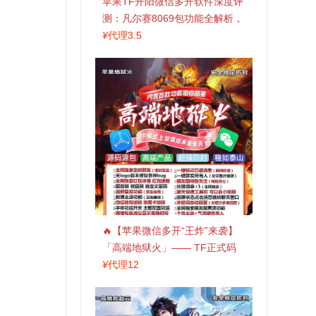
苹果TF开阳微信多开软件深度评
测：凡尔赛8069包功能全解析，
TestFlight稳定版上架，激活认准
¥
代理3.5
拍拍卡商城
🔥【苹果微信多开“王炸”来袭】
「高端地狱火」—— TF正式码
+斗战神8073包，7天退换，安全
¥
代理12
防封，多开自由触手可及！