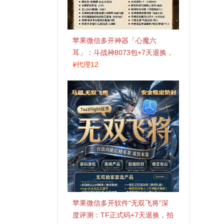
苹果微信多开神器「心魔六
耳」：斗战神8073包+7天退换，
认准拍拍卡激活码商城
¥
代理12
苹果微信多开软件“无双飞将”深
度评测：TF正式码+7天退换，拍