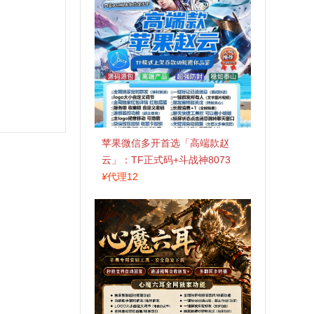
苹果微信多开首选「高端款赵
云」：TF正式码+斗战神8073
包，7天退换认准拍拍卡激活码
¥
代理12
商城