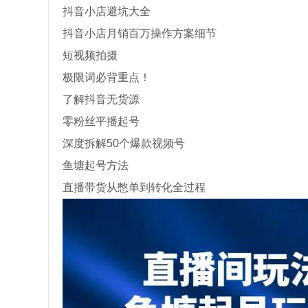
抖音小店避坑大全
抖音小店月销百万操作方案细节
短视频拍摄
极限词必背重点！
了解抖音无货源
零粉丝平播起号
深度拆解50个爆款视频号
鱼塘起号方法
直播带货从憋单到转化全过程