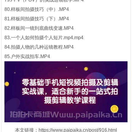
80.样板间拍摄技巧（中）.MP4
81.样板间拍摄技巧（下）.MP4
82.样板间一镜到底曲线变速.MP4
83.一个人如何拍摄个人短片.mp4.mp4
84.拍摄人物的几种运镜教程.MP4
85.户外实战拍车.MP4
本文链接：https://www.paipaika.cn/post/916.html