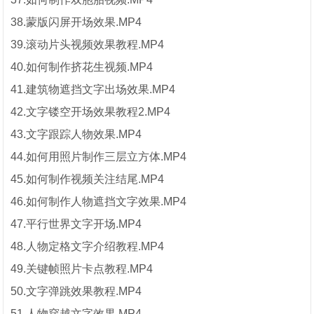
38.蒙版闪屏开场效果.MP4
39.滚动片头视频效果教程.MP4
40.如何制作挤花生视频.MP4
41.建筑物遮挡文字出场效果.MP4
42.文字镂空开场效果教程2.MP4
43.文字跟踪人物效果.MP4
44.如何用照片制作三层立方体.MP4
45.如何制作视频关注结尾.MP4
46.如何制作人物遮挡文字效果.MP4
47.平行世界文字开场.MP4
48.人物定格文字介绍教程.MP4
49.关键帧照片卡点教程.MP4
50.文字弹跳效果教程.MP4
51.人物穿越文字效果.MP4