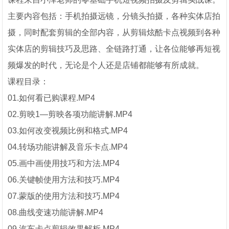
主要内容包括：手机拍摄远镜，分镜头拍摄，各种实体店拍
摄，同时配套剪辑的全部内容，从剪辑炫酷卡点视频到各种
实体店的剪辑技巧及思路、全链路打通，让各位能够再短视
频爆发的时代，无论是个人还是店铺都能够有所成就。
课程目录：
01.如何看已购课程.MP4
02.剪映1—剪映各项功能讲解.MP4
03.如何改变视频比例和格式.MP4
04.转场功能讲解及音乐卡点.MP4
05.画中画使用技巧和方法.MP4
06.关键帧使用方法和技巧.MP4
07.蒙版的使用方法和技巧.MP4
08.曲线变速功能讲解.MP4
09.汽车卡点剪辑效果解析.MP4