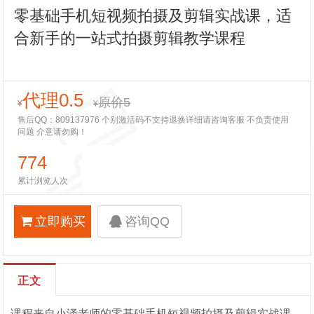
零基础手机短视频拍摄及剪辑实战课，适
合新手的一站式拍摄剪辑教学课程
代理0.5
原价5
¥
¥
售后QQ：809137976 个别激活码不支持退换详细请咨询客服 不负责使用
问题 介意请勿购！
774
累计浏览人次
立即购买
咨询QQ
正文
课程来自小泽老师的零基础手机短视频拍摄及剪辑实战课。