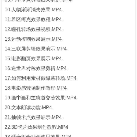
10.人物渐渐消失效果.MP4
11.希区柯克效果教程.MP4
12.瞳孔转场效果视频.MP4
13.运动模糊效果展示.MP4
14.三联屏剪辑效果演示.MP4
15.电影翻页效果展示.MP4
16.逆世界对称效果剪辑.MP4
17.如何利用素材做绿幕转场.MP4
18.电影感转场制作教程.MP4
19.画中画和主轨道交替效果.MP4
20.文本朗读功能.MP4
21.抽帧卡点效果展示.MP4
22.3D卡片效果制作教程.MP4
23.适合组合动画使用效果.MP4