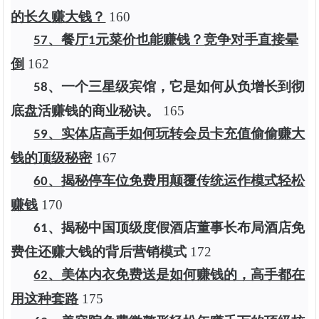
的长久赚大钱？
1
60
、餐厅
元菜价也能赚钱？竞争对手直接晕
57
1
倒
1
62
、一个三星级宾馆，它是如何从负增长到彻
58
底盘活赚钱的商业秘诀。
1
65
、实体店高手如何玩转会员卡充值偷偷赚大
59
钱的顶级秘密
1
67
、揭秘停车位免费用颠覆传统运作模式轻松
60
赚钱
1
70
、揭秘中国顶级度假酒店董事长布局酒店免
61
费住还赚大钱的背后营销模式
1
72
、美体内衣免费送是如何赚钱的，高手都在
62
用这种套路
1
75