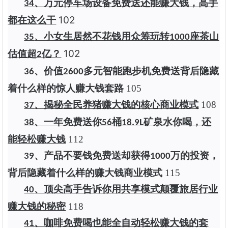
、万元停车场设备免费送还能赚大钱，高手
34
102
都在这么干
、小女生居然不花钱用众筹玩转
座茶山
35
1000
102
估值超
亿？
2
、价值
多元智能跑步机免费送背后隐藏
36
2600
着什么样的惊人赚大钱套路
1
05
、揭秘全民养猪赚大钱的核心商业模式
1
08
37
、一年免费送你
桶
矿泉水你喝，还
38
56
18.9L
能轻松赚大钱
1
12
、产品不要钱免费送却获得
万的投资，
39
1000
背后隐藏着什么样的赚大钱商业模式
1
15
、顶尖高手告诉你用共享模式颠覆旅居行业
40
赚大钱的秘密
1
18
、咖啡免费喝也能全自动轻松赚大钱的套
41