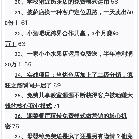
58
、学校附近奶茶店的免费模式运用
20
、披萨店换一种客户定位思路，一天卖出
21
60
61
份！
0
、小酒吧玩跨界合作共赢，
个月赚
22
3
60
63
万！
、一家小小水果店运用免费送，半年净利润
23
66
万！
30
、实战项目：当烤鱼店加上了二级分销，疯
24
69
狂之路瞬间开启了
、免费共享教室源源不断获得客户被动赚大
25
71
钱的核心商业模式
、湘菜餐厅玩转免费模式做营销的核心机
26
76
密
、母婴称免费送是疯了还是另有隐情？他竟
27