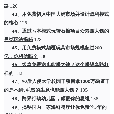
路
1
20
、用免费切入中国大妈市场并设计盈利模式
43
的核心
1
26
、通过亏本模式玩转石榴项目众筹赚大钱的
44
另类玩法揭秘
1
28
、用免费模式颠覆玩具市场规模超过
45
200
亿，你相信吗？
1
30
、饭盒免费送也能赚大钱？这个赚钱套路杠
46
杠的
1
32
、
后入侵大学校园干项目拿
万融资干
47
90
1000
的是不到
毛钱的生意也能赚大钱？
1
35
3
、跨界打劫幼儿园，颠覆你的思维
1
38
48
、揭秘国内一家海鲜餐厅让你免费吃
年的
49
5