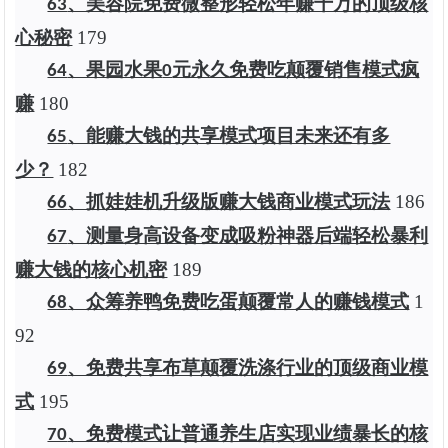
、美容院免费微整形轻松年赚千万的顶级核
63
心秘密
1
79
、果园水果
元永久免费吃颠覆销售模式疯
64
0
赚
1
80
、能赚大钱的共享模式项目未来还有多
65
少？
1
82
、抓娃娃机升级版赚大钱商业模式玩法
1
86
66
、测量身高设备变成吸粉神器后端轻松暴利
67
赚大钱的核心机密
1
89
、众筹养鸭免费吃蛋颠覆常人的赚钱模式
1
68
92
、免费共享布草颠覆洗涤行业的顶级商业模
69
式
1
95
、免费模式让普通养生店实现业绩暴长的核
70