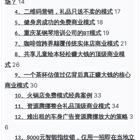
14
场？
17
、二维码营销，礼品只送不卖的模式
4
18
、健身房成功的免费商业模式
5
19
、重庆某钢琴培训公司的
模式
6
BT
21
、咖啡馆跨界颠覆传统实体店商业模式
7
、共享儿童绘本轻松赚大钱的顶级商业模
8
26
式
、一个茶杯估值过亿背后真正赚大钱的核心
9
30
商业模式
33
、火锅店免费模式经典案例
10
34
、资源腾挪整合礼品顶级商业模式
11
3
、难出租的车身广告资源腾挪放大的策略
12
6
、
元智能指纹锁，仅用一招即在当地立
13
8000