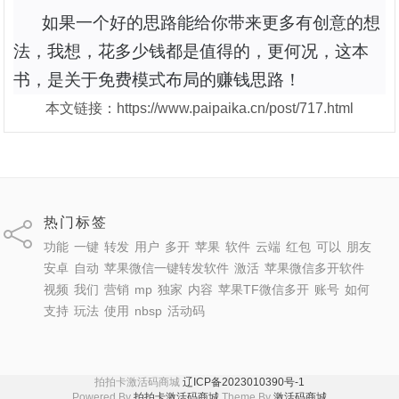
如果一个好的思路能给你带来
更
多有创意的想
法，我想，花多少钱都是值得的，更何况，这本
书，是关于免费模式布局的赚钱思路！
本文链接：https://www.paipaika.cn/post/717.html
热门标签
功能
一键
转发
用户
多开
苹果
软件
云端
红包
可以
朋友
安卓
自动
苹果微信一键转发软件
激活
苹果微信多开软件
视频
我们
营销
mp
独家
内容
苹果TF微信多开
账号
如何
支持
玩法
使用
nbsp
活动码
拍拍卡激活码商城
辽ICP备2023010390号-1
Powered By
拍拍卡激活码商城
Theme By
激活码商城