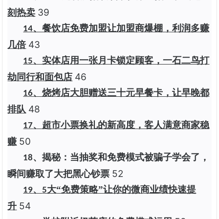
39
刻热卖
、餐饮店免费加盟让加盟商爆棚，利润多赚
14
43
几倍
、实体店用一张月卡锁定顾客，一石二鸟打
15
46
劫同行和面包店
、烧烤店大胆赠送三十元早餐卡，让早晚都
16
48
排队
、超市小票换礼的新高度，客人满意商家稳
17
50
赚
、揭秘：当抽奖和免费模式被骗子学会了，
18
52
瞬间赚取了大把黑心钞票
、
大
“免费策略”让你的微商业绩快速提
19
5
54
升