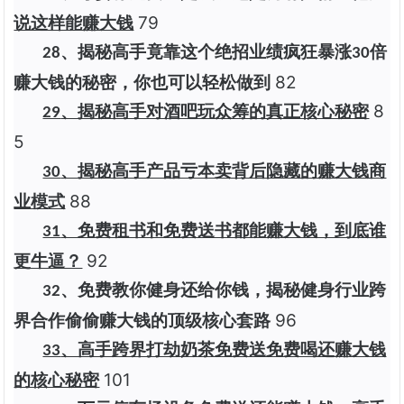
79
说这样能赚大钱
、揭秘高手竟靠这个绝招业绩疯狂暴涨
倍
28
30
82
赚大钱的秘密，你也可以轻松做到
8
、揭秘高手对酒吧玩众筹的真正核心秘密
29
5
、揭秘高手产品亏本卖背后隐藏的赚大钱商
30
88
业模式
、免费租书和免费送书都能赚大钱，到底谁
31
92
更牛逼？
、免费教你健身还给你钱，揭秘健身行业跨
32
96
界合作偷偷赚大钱的顶级核心套路
、高手跨界打劫奶茶免费送免费喝还赚大钱
33
101
的核心秘密