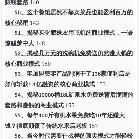
赚钱套路
1
40
、这个餐馆居然不靠卖菜品也能盈利百万的
50
核心秘密
1
43
、揭秘买化肥送农用飞机的商业模式，一语
51
惊醒梦中人
1
48
、揭秘几万元的洗碗机免费送仍然赚大钱的
52
核心商业模式
1
50
、零加盟费零产品利润干了
家便利店是
53
138
如何斩获
亿融资的核心商业模式
1
53
1.1
、揭秘
桶
矿泉水免费送背后满满的
54
10000
18L
套路和赚钱的商业模式
1
55
、每年
斤有机水果免费吃
年还赚大
55
400
10
钱？彻底颠覆了传统水果店老板
1
57
、当今时代需要什么样的顶尖模式才能轻松
56