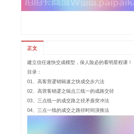
正文
建立信任速快‬交成‬模型，保人险‬必的看‬明星程课‬！
目录：
01、高客营逻销‬辑速之‬快‬成交步六‬法
02、高营客‬销逻之辑‬点三‬线一‬的成路交‬径
03、三点线一‬的成交路之径‬矛盾突冲‬法
04、三点一线的成交之路‬径‬时间演推‬法