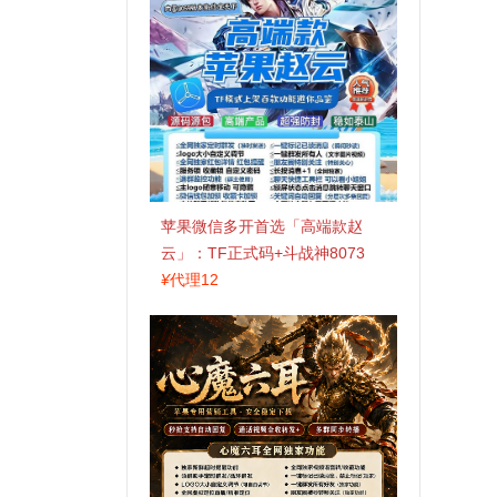
苹果微信多开首选「高端款赵
云」：TF正式码+斗战神8073
包，7天退换认准拍拍卡激活码
¥
代理12
商城