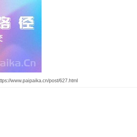
//www.paipaika.cn/post/627.html