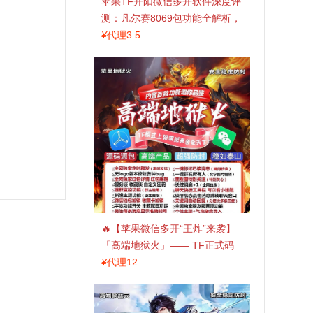
苹果TF开阳微信多开软件深度评
测：凡尔赛8069包功能全解析，
TestFlight稳定版上架，激活认准
¥
代理3.5
拍拍卡商城
🔥【苹果微信多开“王炸”来袭】
「高端地狱火」—— TF正式码
+斗战神8073包，7天退换，安全
¥
代理12
防封，多开自由触手可及！