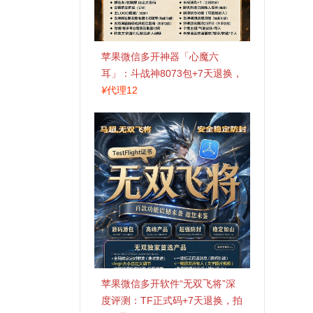
苹果微信多开神器「心魔六
耳」：斗战神8073包+7天退换，
认准拍拍卡激活码商城
¥
代理12
苹果微信多开软件“无双飞将”深
度评测：TF正式码+7天退换，拍