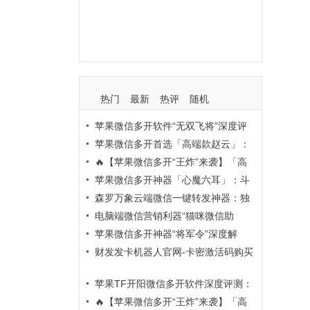
支持
玩法
使用
nbsp
活动码
热门
最新
热评
随机
苹果微信多开软件“无双飞将”深度评
测：TF正式码+7天退换，拍拍卡激活
苹果微信多开首选「高端款赵云」：
码商城正品保障
TF正式码+斗战神8073包，7天退换认
🔥【苹果微信多开“王炸”来袭】「高
准拍拍卡激活码商城
端地狱火」—— TF正式码+斗战神807
苹果微信多开神器「心魔六耳」：斗
3包，7天退换，安全防封，多开自由触
战神8073包+7天退换，认准拍拍卡激
森罗万象云端微信一键转发神器：独
手可及！
活码商城
家源码·安全防封·月卡季卡半年卡年卡
电脑端微信营销利器“猫咪微信助
授权，7天无理由退换！
手”深度评测：7大模块功能全解析，多
苹果微信多开神器“将军令”深度解
卡种授权灵活选
析：8073版本包+TF外侧码，微商营销
财发发卡机器人官网-卡密激活码购买
必备稳定利器
以及下载-天卡月卡季卡年卡授权-不退
苹果TF开阳微信多开软件深度评测：
换
凡尔赛8069包功能全解析，TestFlight
🔥【苹果微信多开“王炸”来袭】「高