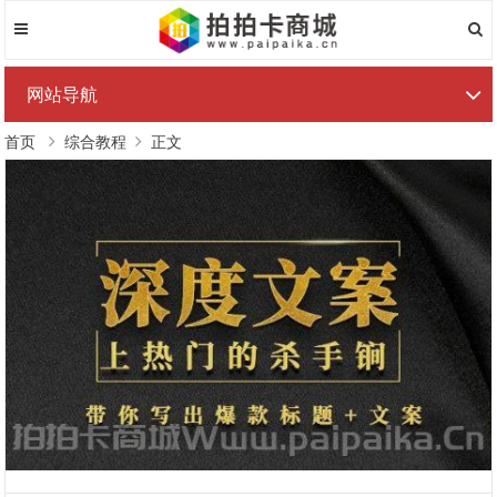
网站导航
首页
综合教程
正文