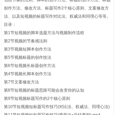
创作方法、修改方法、标题写作2个核心原则、文案修改方
法、以及短视频的标题写作对比法、权威法和同理心等等。
目录：
第1节短视频的脚本选题方法与视频制作流程
第2节视频的节奏感法则
第3节视频短脚本创作方法
第5节视频标题的创作技法
第6节短视频长标题创作方法
第4节视频长脚本创作方法
第7节文案修改方法
第8节短视频的标题思路可能会改变你的认知
第9节短视频标题写作的2个核心原则
第10节短视频短标题写作技巧(对比法、权威法、同理心法)
第11节短视频短标题写作技巧(视觉法+总结素材).mp4