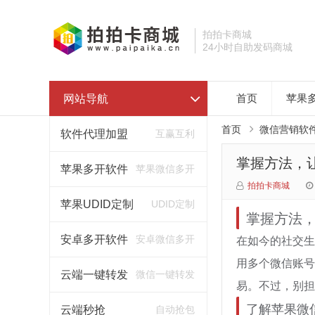
拍拍卡商城
24小时自助发码商城
网站导航
首页
苹果
首页
微信营销软
软件代理加盟
互赢互利
掌握方法，
苹果多开软件
苹果微信多开
拍拍卡商城
苹果UDID定制
UDID定制
掌握方法
在如今的社交生
安卓多开软件
安卓微信多开
用多个微信账号
云端一键转发
微信一键转发
易。不过，别担
了解苹果微
云端秒抢
自动抢包