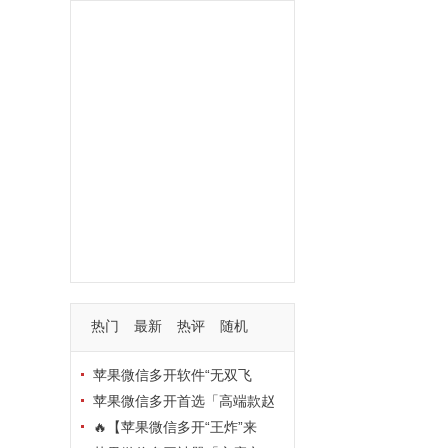
功能
一键
转发
用户
多开
苹果
软件
云端
红包
可以
朋友
安卓
自动
苹果微信一键转发软件
激活
苹果微信多开软件
视频
我们
营销
mp
独家
内容
苹果TF微信多开
账号
如何
支持
玩法
使用
nbsp
活动码
热门
最新
热评
随机
苹果微信多开软件“无双飞
将”深度评测：TF正式码+7天退
苹果微信多开首选「高端款赵
换，拍拍卡激活码商城正品保障
云」：TF正式码+斗战神8073
🔥【苹果微信多开“王炸”来