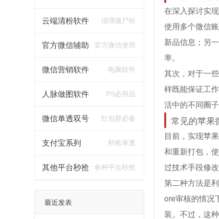
在深入探讨实现
云端清粉软件
清理僵尸粉
使用多个微信账
新品信息；另一
官方微信辅助
官方微信使用
率。
微信营销软件
电脑软件
其次，对于一些
样既能保证工作
人脉做图软件
PS必用品
活中的不同圈子
常见的苹果
微信单透双号
红包群必备
目前，实现苹果
支付宝系列
秒抢单透
和重新打包，使
过技术手段修改
其他平台秒抢
各种平台秒抢
第二种方法是利
ore审核的情
最近发表
装。不过，这种