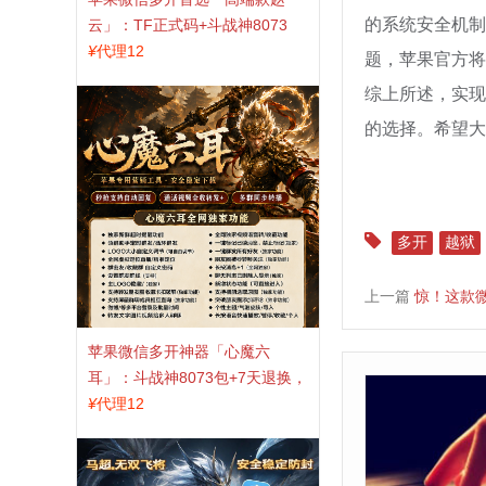
的系统安全机制
云」：TF正式码+斗战神8073
包，7天退换认准拍拍卡激活码
¥
代理12
题，苹果官方将
商城
综上所述，实现
的选择。希望大
多开
越狱
上一篇
惊！这款
苹果微信多开神器「心魔六
耳」：斗战神8073包+7天退换，
认准拍拍卡激活码商城
¥
代理12