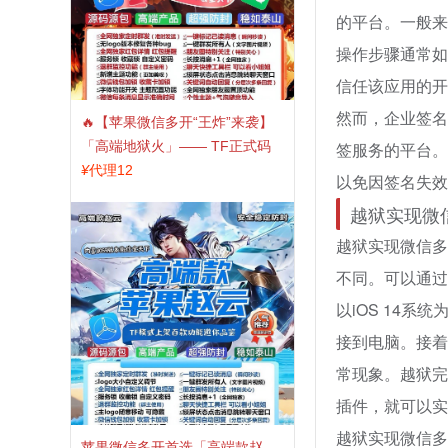
的平台。一般来
操作步骤通常如
信任该应用的开
然而，企业签名
🔥【苹果微信多开“王炸”来袭】
「高端地狱火」—— TF正式码
签服务的平台。
+斗战神8073包，7天退换，安全
¥
代理12
以免因签名失效
防封，多开自由触手可及！
越狱实现微
越狱实现微信多
不同。可以通过
以iOS 14系
接到电脑。接着
常现象。越狱完
插件，就可以实
越狱实现微信多
苹果微信多开首选「高端款赵