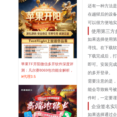
还有一种方法是
在越狱后的设备
可以很方便地实
使用第三方
如果选择使用第
寻找。在下载软
下载完成后，打
即可。安装完成
苹果TF开阳微信多开软件深度评
测：凡尔赛8069包功能全解析，
的多开登录。
TestFlight稳定版上架，激活认准
¥
代理3.5
需要注意的是，
拍拍卡商城
能会导致账号被
件时，一定要谨
企业签名实
如果选择通过企