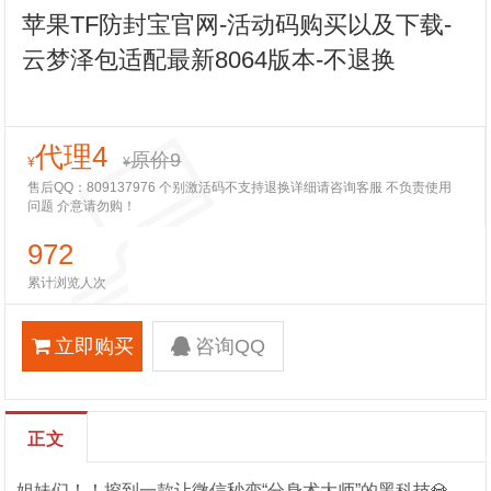
苹果TF防封宝官网-活动码购买以及下载-
云梦泽包适配最新8064版本-不退换
代理4
原价9
¥
¥
售后QQ：809137976 个别激活码不支持退换详细请咨询客服 不负责使用
问题 介意请勿购！
972
累计浏览人次
立即购买
咨询QQ
正文
姐妹们！！挖到一款让微信秒变“分身术大师”的黑科技💎