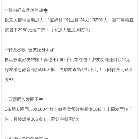
✅群内好友暴风添加🌪️
设置关键词自动加人！“宝妈群”“创业群”3秒加满500人，微商爆粉直
接省下2980元推广费！（附加人速度测试🚀）
✅转账秒收+密友隐身术💰
自动收取好友转账！再也不用盯手机等红包！密友功能还能让特定
好友消息静音+隐藏聊天框，男朋友查岗都找不到！（附转账到账音
效🔊）
✅万群同步发圈王👑
1条朋友圈同步发100个群！微商卖货效率暴涨10倍！上周发面膜广
告，直接爆单386盒！（附订单截图📦）