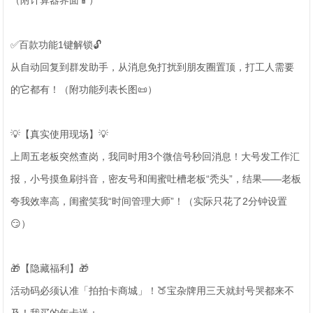
（附计算器界面📱）
✅百款功能1键解锁🔓
从自动回复到群发助手，从消息免打扰到朋友圈置顶，打工人需要
的它都有！（附功能列表长图📜）
💡【真实使用现场】💡
上周五老板突然查岗，我同时用3个微信号秒回消息！大号发工作汇
报，小号摸鱼刷抖音，密友号和闺蜜吐槽老板“秃头”，结果——老板
夸我效率高，闺蜜笑我“时间管理大师”！（实际只花了2分钟设置
😏）
🎁【隐藏福利】🎁
活动码必须认准「拍拍卡商城」！🍑宝杂牌用三天就封号哭都来不