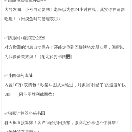
✅跟随转发摸鱼神器🐟
大号发圈，小号自动复制！老板以为你24小时在线，其实你在追剧
吃瓜！（附摸鱼时间管理表🕒）
✅防撤回+虚拟定位🗺️
对方撤回的消息自动保存！还能定位到巴黎铁塔发朋友圈，闺蜜以
为我偷偷去旅游！（附定位打卡图🌉）
✅斗图弹药库💣
内置10万+表情包！吵架斗图从未输过，对象回“我错了”的速度加快
3倍！（附斗图胜利截图😎）
✅独家计算器小秘书🧮
聊天框直接算账！客户问价秒回折扣，微商定价再也不怕算错！