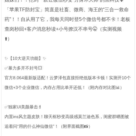
「苹果TF防封宝」简直是社畜、微商、海王的“三合一救命
药”！！自从用了它，我每天同时登5个微信号都不卡！老板
查岗秒回+客户消息秒读+小号撩汉不串号🤫（实测视频
⬆️）
✨【10大逆天功能】✨
✅暴力多开不封号💥
官方8.064最新版适配！云梦泽包直接拒绝低版本卡顿！实测开10个
微信+3个企业微信，内存占用比单开还低！（附内存对比图📊）
✅独家UI美颜暴击💄
内置ins风主题皮肤！聊天框秒变高级感莫兰迪色系，闺蜜群晒图被
追着问“用的什么神仙微信”！（附界面截图📸）