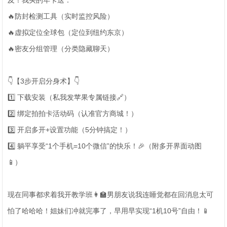
及！我买的年卡送：
🔥防封检测工具（实时监控风险）
🔥虚拟定位全球包（定位到纽约东京）
🔥密友分组管理（分类隐藏聊天）
👇【3步开启分身术】👇
1️⃣ 下载安装（私我发苹果专属链接🔗）
2️⃣ 绑定拍拍卡活动码（认准官方商城！）
3️⃣ 开启多开+设置功能（5分钟搞定！）
4️⃣ 躺平享受“1个手机=10个微信”的快乐！🎉（附多开界面动图
📱）
现在同事都求着我开教学班👩🏫男朋友说我连睡觉都在回消息太可
怕了哈哈哈！姐妹们冲就完事了，早用早实现“1机10号”自由！📱