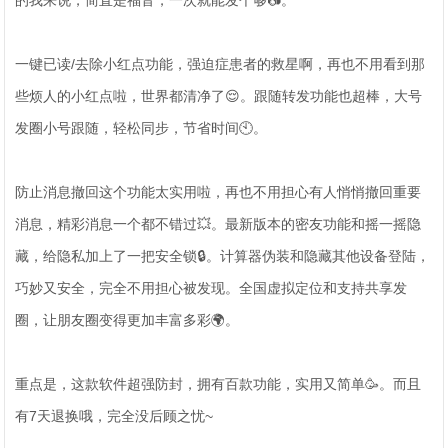
的我来说，简直是福音，一次就能发个够📷。
一键已读/去除小红点功能，强迫症患者的救星啊，再也不用看到那
些烦人的小红点啦，世界都清净了😌。跟随转发功能也超棒，大号
发圈小号跟随，轻松同步，节省时间🕙。
防止消息撤回这个功能太实用啦，再也不用担心有人悄悄撤回重要
消息，精彩消息一个都不错过💥。最新版本的密友功能和摇一摇隐
藏，给隐私加上了一把安全锁🔒。计算器伪装和隐藏其他设备登陆，
巧妙又安全，完全不用担心被发现。全国虚拟定位和支持共享发
圈，让朋友圈变得更加丰富多彩🌍。
重点是，这款软件超强防封，拥有百款功能，实用又简单🥳。而且
有7天退换哦，完全没后顾之忧~