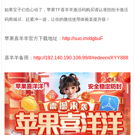
如果宝子们也心动了，苹果TF喜羊羊激活码购买请认准拍拍卡激活
码商城🛒。赶紧冲一波，让你的微信使用体验直接升级！
苹果喜羊羊官方下载地址：
http://suo.im/dgbuF
喜羊羊备用：
http://192.140.190.106:99/#/redeem/XYY888