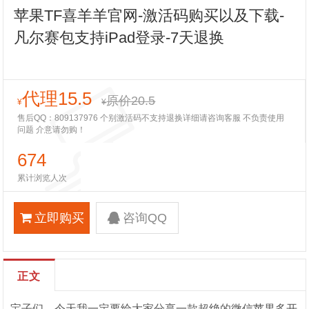
苹果TF喜羊羊官网-激活码购买以及下载-
凡尔赛包支持iPad登录-7天退换
代理15.5
原价20.5
¥
¥
售后QQ：809137976 个别激活码不支持退换详细请咨询客服 不负责使用
问题 介意请勿购！
674
累计浏览人次
立即购买
咨询QQ
正文
宝子们，今天我一定要给大家分享一款超绝的微信苹果多开