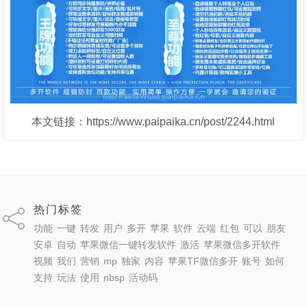
本文链接：https://www.paipaika.cn/post/2244.html
热门标签
功能
一键
转发
用户
多开
苹果
软件
云端
红包
可以
朋友
安卓
自动
苹果微信一键转发软件
激活
苹果微信多开软件
视频
我们
营销
mp
独家
内容
苹果TF微信多开
账号
如何
支持
玩法
使用
nbsp
活动码