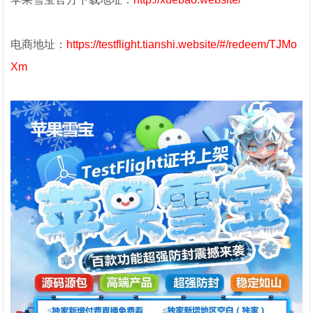
电商地址：
https://testflight.tianshi.website/#/redeem/TJMo
Xm