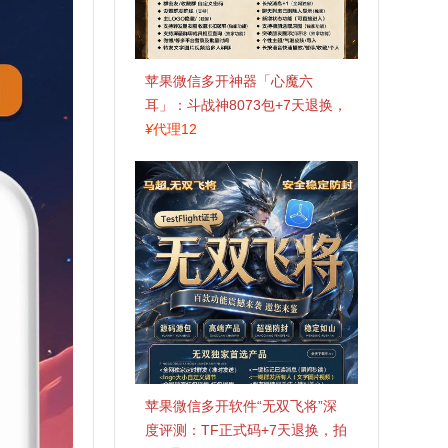
苹果微信多开神器「心魔六
耳」：斗战神8073包+7天退换，
认准拍拍卡激活码商城
¥
代理12
苹果微信多开软件“无双飞将”深
度评测：TF正式码+7天退换，拍