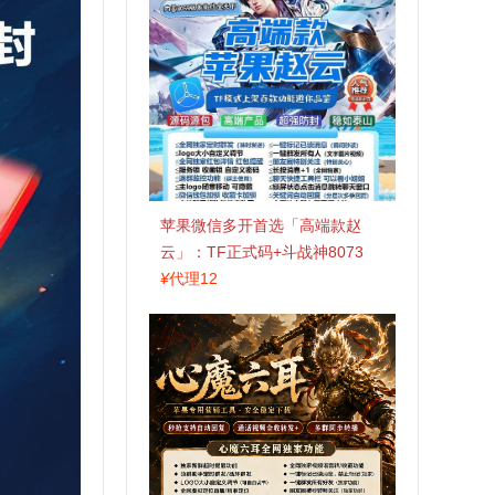
苹果微信多开首选「高端款赵
云」：TF正式码+斗战神8073
包，7天退换认准拍拍卡激活码
¥
代理12
商城