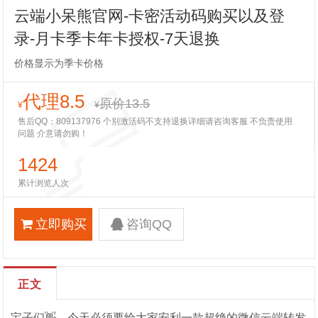
云端小呆熊官网-卡密活动码购买以及登
录-月卡季卡年卡授权-7天退换
价格显示为季卡价格
代理8.5
原价13.5
¥
¥
售后QQ：809137976 个别激活码不支持退换详细请咨询客服 不负责使用
问题 介意请勿购！
1424
累计浏览人次
立即购买
咨询QQ
正文
宝子们👋，今天必须要给大家安利一款超绝的微信云端转发