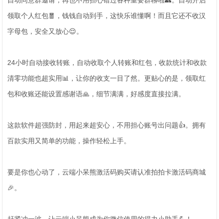
自动同意群邀请，再也不用担心错过各种重要群聊啦👥。自动开启
领取个人红包🧧，钱钱自动到手，这快乐谁懂啊！而且它还不收汉
字母包，安全又放心😌。
24小时自动接收转账，自动收取个人转账和红包，收款统计和收款
清零功能也超实用📊，让你的收支一目了然。更贴心的是，领取红
包和收账还能设置感谢语🙏，细节满满，好感度直接拉满。
这款软件超强防封，用起来超安心，不用担心账号出问题👍。拥有
百款实用又简单的功能，操作轻松上手。
要是你也心动了，云端小呆熊激活码购买请认准拍拍卡激活码商城
🎉。