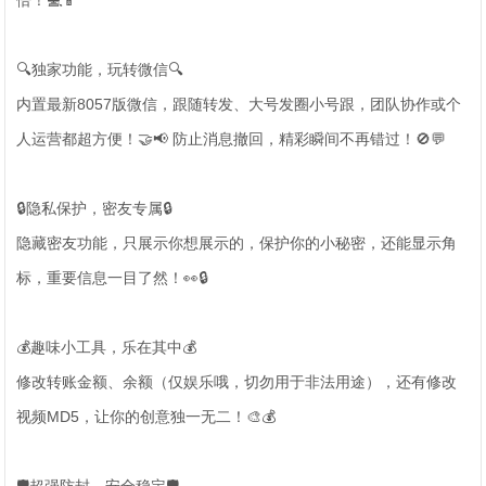
倍！💻📱
🔍独家功能，玩转微信🔍
内置最新8057版微信，跟随转发、大号发圈小号跟，团队协作或个
人运营都超方便！🤝📢 防止消息撤回，精彩瞬间不再错过！🚫💬
🔒隐私保护，密友专属🔒
隐藏密友功能，只展示你想展示的，保护你的小秘密，还能显示角
标，重要信息一目了然！👀🔒
💰趣味小工具，乐在其中💰
修改转账金额、余额（仅娱乐哦，切勿用于非法用途），还有修改
视频MD5，让你的创意独一无二！🎨💰