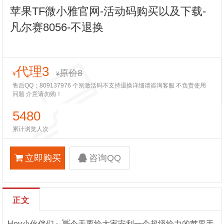
苹果TF微小雅官网-活动码购买以及下载-
凡尔赛8056-不退换
代理3
原价8
¥
¥
售后QQ：809137976 个别激活码不支持退换详细请咨询客服 不负责使用
问题 介意请勿购！
5480
累计浏览人次
立即购买
咨询QQ
正文
Hey小伙伴们～👋今天要给大家安利一个超级给力的苹果手