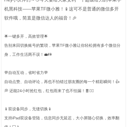
机黑科技——苹果TF微小雅！📱这可不是普通的微信多开
软件哦，简直是微信达人的福音！🎉
🌟一键多开，高效管理🌟
告别来回切换账号的繁琐，苹果TF微小雅让你轻松拥有多个微信分
身，工作生活两不误！💼👫
💬自动互动，省时省力💬
自动点赞、自动评论，再也不怕错过朋友圈的每一个精彩瞬间！👍
💭 还能24小时抢红包，红包雨来了也不怕漏！🧧🏃‍♀️
📱双设备同步，无缝切换📱
支持iPad双设备登陆，信息同步无延迟，大小屏随心切换，效率翻