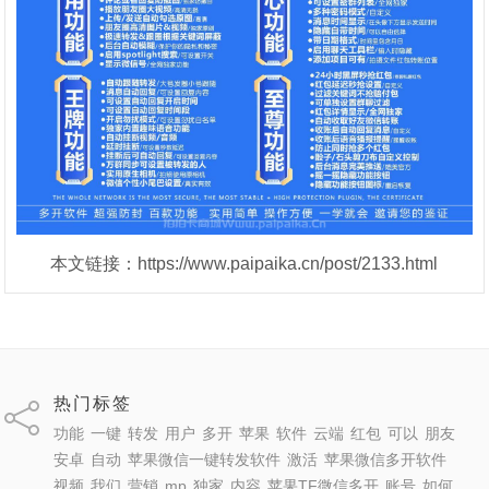
本文链接：https://www.paipaika.cn/post/2133.html
热门标签
功能
一键
转发
用户
多开
苹果
软件
云端
红包
可以
朋友
安卓
自动
苹果微信一键转发软件
激活
苹果微信多开软件
视频
我们
营销
mp
独家
内容
苹果TF微信多开
账号
如何