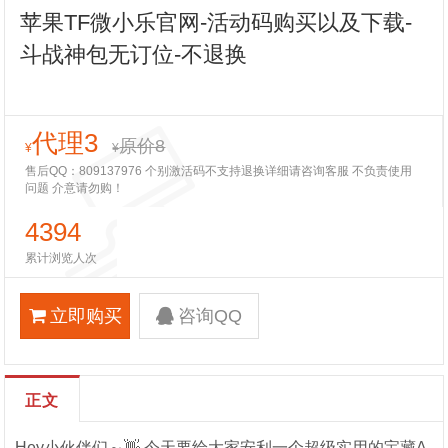
苹果TF微小乐官网-活动码购买以及下载-
斗战神包无订位-不退换
代理3
原价8
¥
¥
售后QQ：809137976 个别激活码不支持退换详细请咨询客服 不负责使用
问题 介意请勿购！
4394
累计浏览人次
立即购买
咨询QQ
正文
Hey小伙伴们～👋 今天要给大家安利一个超级实用的宝藏A