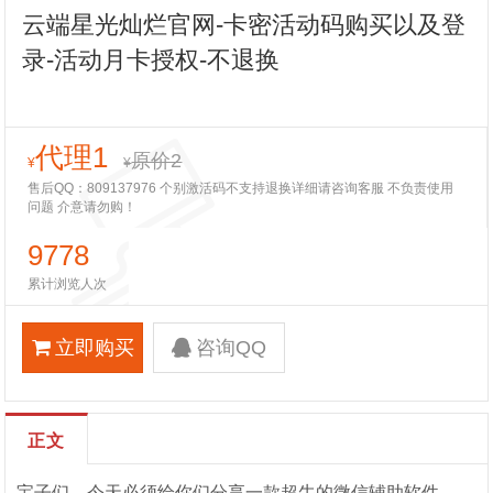
云端星光灿烂官网-卡密活动码购买以及登
录-活动月卡授权-不退换
代理1
原价2
¥
¥
售后QQ：809137976 个别激活码不支持退换详细请咨询客服 不负责使用
问题 介意请勿购！
9778
累计浏览人次
立即购买
咨询QQ
正文
宝子们，今天必须给你们分享一款超牛的微信辅助软件——