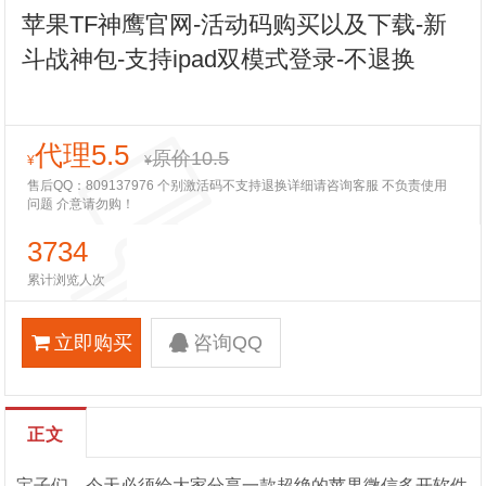
苹果TF神鹰官网-活动码购买以及下载-新
斗战神包-支持ipad双模式登录-不退换
代理5.5
原价10.5
¥
¥
售后QQ：809137976 个别激活码不支持退换详细请咨询客服 不负责使用
问题 介意请勿购！
3734
累计浏览人次
立即购买
咨询QQ
正文
宝子们，今天必须给大家分享一款超绝的苹果微信多开软件