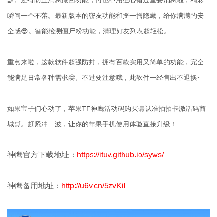
🤳。还有防止消息撤回功能，再也不用担心错过重要消息啦，精彩
瞬间一个不落。最新版本的密友功能和摇一摇隐藏，给你满满的安
全感😎。智能检测僵尸粉功能，清理好友列表超轻松。
重点来啦，这款软件超强防封，拥有百款实用又简单的功能，完全
能满足日常各种需求🤗。不过要注意哦，此软件一经售出不退换~
如果宝子们心动了，苹果TF神鹰活动码购买请认准拍拍卡激活码商
城🛒。赶紧冲一波，让你的苹果手机使用体验直接升级！
神鹰官方下载地址：
https://ituv.github.io/syws/
神鹰备用地址：
http://u6v.cn/5zvKiI