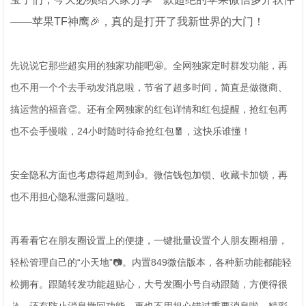
——苹果TF神鹰🎉，真的是打开了我新世界的大门！
先说说它那些超实用的独家功能吧🤩。全网独家定时群发功能，再
也不用一个个去手动发消息啦，节省了超多时间，简直是做微商、
搞运营的福音👏。还有全网独家的红包详情和红包提醒，抢红包再
也不会手慢啦，24小时随时待命抢红包🧧，这快乐谁懂！
安全隐私方面也考虑得超周到👍。微信钱包加锁、收藏卡加锁，再
也不用担心隐私泄露问题啦。
再看看它在朋友圈设置上的便捷，一键批量设置个人朋友圈相册，
轻松管理自己的“小天地”📷。内置849微信版本，各种新功能都能轻
松拥有。跟随转发功能超贴心，大号发圈小号自动跟随，方便得很