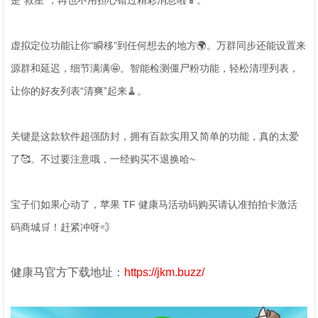
是“救星”，再也不用担心错过精彩消息啦📱。
虚拟定位功能让你“瞬移”到任何想去的地方🌍。万群同步还能设置来
源群和延迟，细节满满🤩。智能检测僵尸粉功能，轻松清理列表，
让你的好友列表“清爽”起来🧹。
关键是这款软件超强防封，拥有百款实用又简单的功能，真的太爱
了🥰。不过要注意哦，一经购买不退换哈~
宝子们如果心动了，苹果 TF 健康马活动码购买请认准拍拍卡激活
码商城🛒！赶紧冲呀💨
健康马官方下载地址：
https://jkm.buzz/