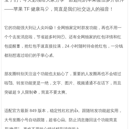
——苹果 TF 健康马🎈，简直是我们社交达人的福音！
它的功能强大到让人尖叫😱！全网独家定时群发功能，再也不用一
个个去发消息啦，节省超多时间🕙。还有全网独家的红包详情和红
包提醒🧧，抢红包手速直接拉满，24 小时随时待命抢红包，一分钱
都别想逃过咱们的手掌心💰。
朋友圈特别关注这个功能也太贴心了，重要的人发圈再也不会错过
啦🥰。转发功能更是一绝，文字、图片、视频通通不在话下，而且
突破超 9 人限制🚫，简直不要太爽。
适配官方最新 849 版本，稳定性杠杠的👍。跟随转发功能超实用，
大号发圈小号自动跟随，超省心🤗。防止消息撤回这个功能简直