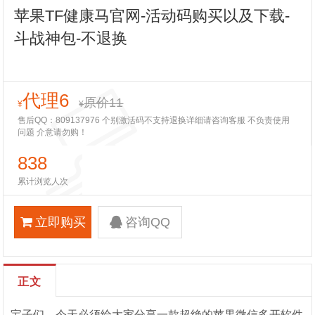
苹果TF健康马官网-活动码购买以及下载-
斗战神包-不退换
代理6
原价11
¥
¥
售后QQ：809137976 个别激活码不支持退换详细请咨询客服 不负责使用
问题 介意请勿购！
838
累计浏览人次
立即购买
咨询QQ
正文
宝子们，今天必须给大家分享一款超绝的苹果微信多开软件