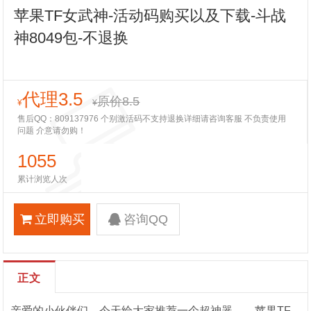
苹果TF女武神-活动码购买以及下载-斗战
神8049包-不退换
代理3.5
原价8.5
¥
¥
售后QQ：809137976 个别激活码不支持退换详细请咨询客服 不负责使用
问题 介意请勿购！
1055
累计浏览人次
立即购买
咨询QQ
正文
亲爱的小伙伴们，今天给大家推荐一个超神器——苹果TF