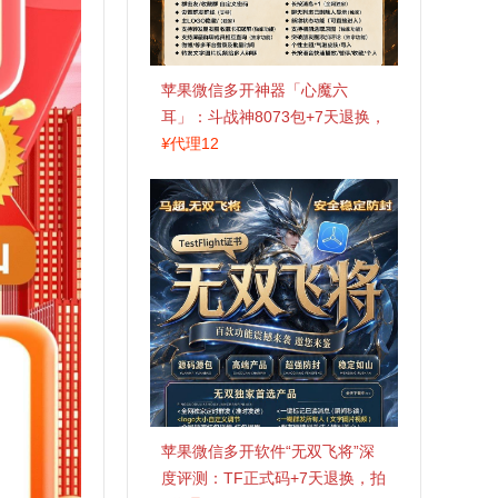
苹果微信多开神器「心魔六
耳」：斗战神8073包+7天退换，
认准拍拍卡激活码商城
¥
代理12
苹果微信多开软件“无双飞将”深
度评测：TF正式码+7天退换，拍