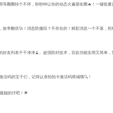
用等圈圈转个不停，秒秒钟让你的动态火遍朋友圈🔥！一键批量
，效率翻倍🚀！消息防撤回？不存在的！精彩消息一个不落，拒
的好友列表干干净净🧹。超强防封技术，百款功能实用又简单，
激活码的宝子们，记得认准拍拍卡激活码商城哦🔍！
最靓的仔吧！🌟