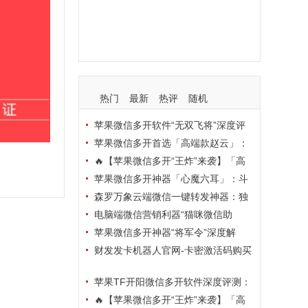
支持
玩法
使用
nbsp
活动码
热门
最新
热评
随机
苹果微信多开软件“无双飞将”深度评
测：TF正式码+7天退换，拍拍卡激活
苹果微信多开首选「高端款赵云」：
码商城正品保障
TF正式码+斗战神8073包，7天退换认
🔥【苹果微信多开“王炸”来袭】「高
准拍拍卡激活码商城
端地狱火」—— TF正式码+斗战神807
苹果微信多开神器「心魔六耳」：斗
3包，7天退换，安全防封，多开自由触
战神8073包+7天退换，认准拍拍卡激
森罗万象云端微信一键转发神器：独
手可及！
活码商城
家源码·安全防封·月卡季卡半年卡年卡
电脑端微信营销利器“猫咪微信助
授权，7天无理由退换！
手”深度评测：7大模块功能全解析，多
苹果微信多开神器“将军令”深度解
卡种授权灵活选
析：8073版本包+TF外侧码，微商营销
财发发卡机器人官网-卡密激活码购买
必备稳定利器
以及下载-天卡月卡季卡年卡授权-不退
苹果TF开阳微信多开软件深度评测：
换
凡尔赛8069包功能全解析，TestFlight
🔥【苹果微信多开“王炸”来袭】「高