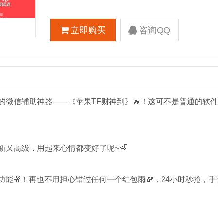
立即购买
咨询QQ
力的微信辅助神器——《苹果TF财神到》🔥！这可不是普通的软
新又高级，用起来心情都变好了呢~🌈
能🎁！再也不用担心错过任何一个红包雨💸，24小时秒抢，手