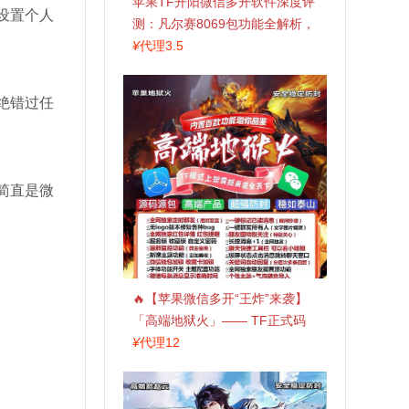
苹果TF开阳微信多开软件深度评
设置个人
测：凡尔赛8069包功能全解析，
TestFlight稳定版上架，激活认准
¥
代理3.5
拍拍卡商城
绝错过任
简直是微
🔥【苹果微信多开“王炸”来袭】
「高端地狱火」—— TF正式码
+斗战神8073包，7天退换，安全
¥
代理12
防封，多开自由触手可及！