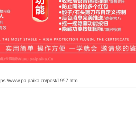
//www.paipaika.cn/post/1957.html