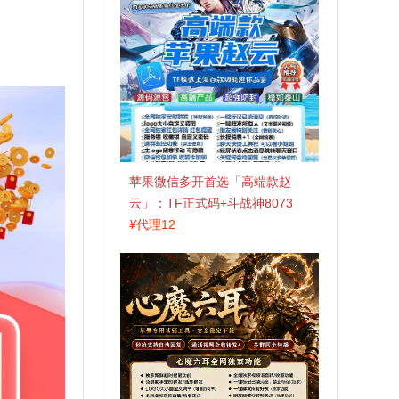
苹果微信多开首选「高端款赵
云」：TF正式码+斗战神8073
包，7天退换认准拍拍卡激活码
¥
代理12
商城