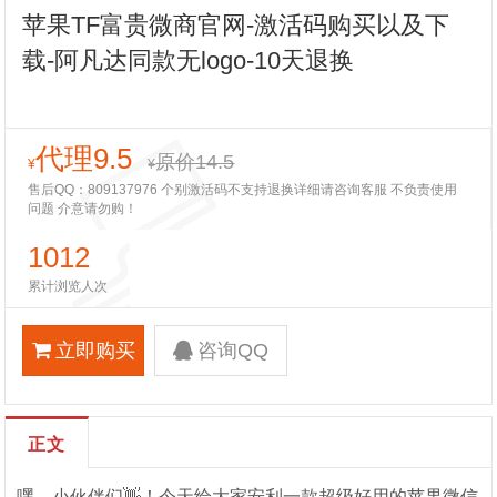
苹果TF富贵微商官网-激活码购买以及下
载-阿凡达同款无logo-10天退换
代理9.5
原价14.5
¥
¥
售后QQ：809137976 个别激活码不支持退换详细请咨询客服 不负责使用
问题 介意请勿购！
1012
累计浏览人次
立即购买
咨询QQ
正文
嘿，小伙伴们👋！今天给大家安利一款超级好用的苹果微信