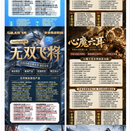
包，7天退换认准拍拍卡激活
换，认准拍拍卡激活码商城
代理12
立即购买
代理12
立即购买
¥
¥
码商城
苹果多开软件
苹果多开软件
苹果微信多开软件“无双飞
苹果微信多开神器推荐心魔六
将”深度评测：TF正式码+7天
耳TF版下载支持24小时秒抢
退换，拍拍卡激活码商城正品
红包/防撤回
代理12
立即购买
代理0.5
立即购买
¥
¥
保障
苹果多开软件
苹果多开软件