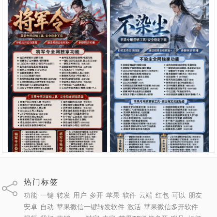
苹果微信多开神器“将军令”深
苹果微信多开神器“不染尘”TF
度解析：8073版本包+TF外侧
版深度评测：地狱火同款功能
码，微商营销必备稳定利器
全解析，认准拍拍卡激活码商
代理0.75
立即购买
代理0.75
立即购买
¥
¥
城正版直购
苹果多开软件
苹果多开软件
热门标签
功能
一键
转发
用户
多开
苹果
软件
云端
红包
可以
朋友
安卓
自动
苹果微信一键转发软件
激活
苹果微信多开软件