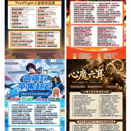
苹果TF开阳微信多开软件深
🔥【苹果微信多开“王炸”来
度评测：凡尔赛8069包功能
袭】「高端地狱火」—— TF
全解析，TestFlight稳定版上
正式码+斗战神8073包，7天
代理3.5
立即购买
代理12
立即购买
¥
¥
架，激活认准拍拍卡商城
退换，安全防封，多开自由触
手可及！
苹果多开软件
苹果多开软件
苹果微信多开首选「高端款赵
苹果微信多开神器「心魔六
云」：TF正式码+斗战神8073
耳」：斗战神8073包+7天退