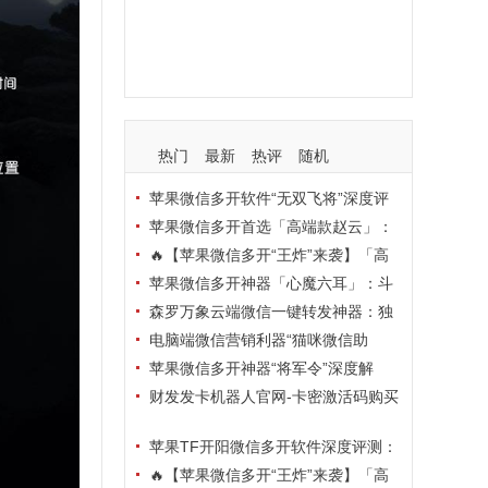
支持
玩法
使用
nbsp
活动码
热门
最新
热评
随机
苹果微信多开软件“无双飞将”深度评
测：TF正式码+7天退换，拍拍卡激活
苹果微信多开首选「高端款赵云」：
码商城正品保障
TF正式码+斗战神8073包，7天退换认
🔥【苹果微信多开“王炸”来袭】「高
准拍拍卡激活码商城
端地狱火」—— TF正式码+斗战神807
苹果微信多开神器「心魔六耳」：斗
3包，7天退换，安全防封，多开自由触
战神8073包+7天退换，认准拍拍卡激
森罗万象云端微信一键转发神器：独
手可及！
活码商城
家源码·安全防封·月卡季卡半年卡年卡
电脑端微信营销利器“猫咪微信助
授权，7天无理由退换！
手”深度评测：7大模块功能全解析，多
苹果微信多开神器“将军令”深度解
卡种授权灵活选
析：8073版本包+TF外侧码，微商营销
财发发卡机器人官网-卡密激活码购买
必备稳定利器
以及下载-天卡月卡季卡年卡授权-不退
苹果TF开阳微信多开软件深度评测：
换
凡尔赛8069包功能全解析，TestFlight
🔥【苹果微信多开“王炸”来袭】「高