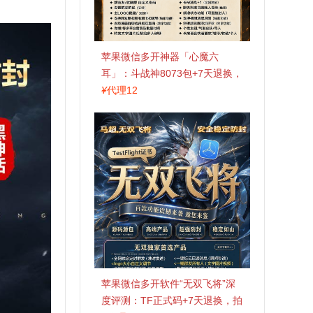
苹果微信多开神器「心魔六
耳」：斗战神8073包+7天退换，
认准拍拍卡激活码商城
¥
代理12
苹果微信多开软件“无双飞将”深
度评测：TF正式码+7天退换，拍