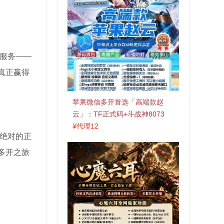
服务——
真正赢得
苹果微信多开首选「高端款赵
云」：TF正式码+斗战神8073
包，7天退换认准拍拍卡激活码
¥
代理12
绝对的正
商城
多开之旅