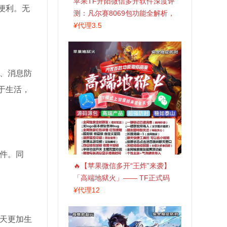
苹果TF开阳微信多开软件深度评
便利。无
测：凡尔赛8069包功能全解析，
TestFlight稳定版上架，激活认准
¥
代理3.5
拍拍卡商城
、消息防
于生活，
件。同
🔥【苹果微信多开“王炸”来袭】
「高端地狱火」—— TF正式码
+斗战神8073包，7天退换，安全
¥
代理12
防封，多开自由触手可及！
天更加生