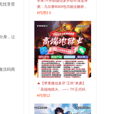
苹果TF开阳微信多开软件深度评
无忧享受
测：凡尔赛8069包功能全解析，
TestFlight稳定版上架，激活认准
¥
代理3.5
拍拍卡商城
分身，让
激活码商
🔥【苹果微信多开“王炸”来袭】
「高端地狱火」—— TF正式码
+斗战神8073包，7天退换，安全
¥
代理12
防封，多开自由触手可及！