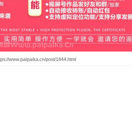
//www.paipaika.cn/post/1844.html