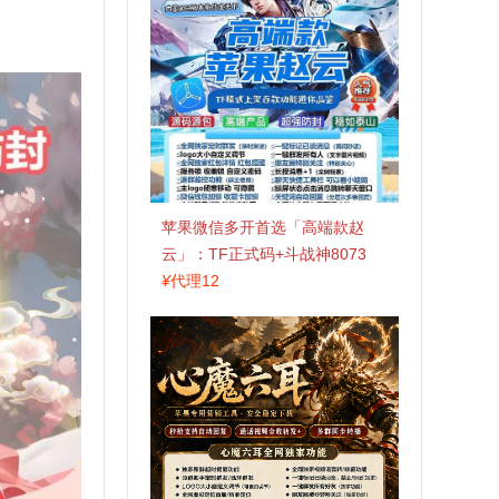
苹果微信多开首选「高端款赵
云」：TF正式码+斗战神8073
包，7天退换认准拍拍卡激活码
¥
代理12
商城