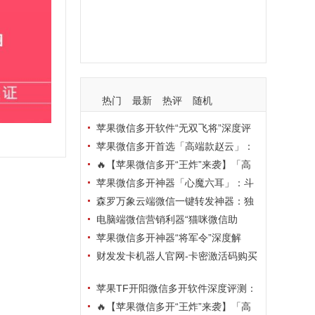
支持
玩法
使用
nbsp
活动码
热门
最新
热评
随机
苹果微信多开软件“无双飞将”深度评
测：TF正式码+7天退换，拍拍卡激活
苹果微信多开首选「高端款赵云」：
码商城正品保障
TF正式码+斗战神8073包，7天退换认
🔥【苹果微信多开“王炸”来袭】「高
准拍拍卡激活码商城
端地狱火」—— TF正式码+斗战神807
苹果微信多开神器「心魔六耳」：斗
3包，7天退换，安全防封，多开自由触
战神8073包+7天退换，认准拍拍卡激
森罗万象云端微信一键转发神器：独
手可及！
活码商城
家源码·安全防封·月卡季卡半年卡年卡
电脑端微信营销利器“猫咪微信助
授权，7天无理由退换！
手”深度评测：7大模块功能全解析，多
苹果微信多开神器“将军令”深度解
卡种授权灵活选
析：8073版本包+TF外侧码，微商营销
财发发卡机器人官网-卡密激活码购买
必备稳定利器
以及下载-天卡月卡季卡年卡授权-不退
苹果TF开阳微信多开软件深度评测：
换
凡尔赛8069包功能全解析，TestFlight
🔥【苹果微信多开“王炸”来袭】「高