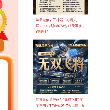
苹果微信多开神器「心魔六
耳」：斗战神8073包+7天退换，
认准拍拍卡激活码商城
¥
代理12
苹果微信多开软件“无双飞将”深
度评测：TF正式码+7天退换，拍