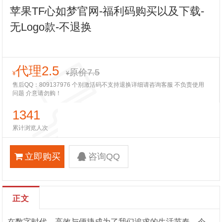
苹果TF心如梦官网-福利码购买以及下载-
无Logo款-不退换
代理2.5
原价7.5
¥
¥
售后QQ：809137976 个别激活码不支持退换详细请咨询客服 不负责使用
问题 介意请勿购！
1341
累计浏览人次
立即购买
咨询QQ
正文
在数字时代，高效与便捷成为了我们追求的生活节奏。今