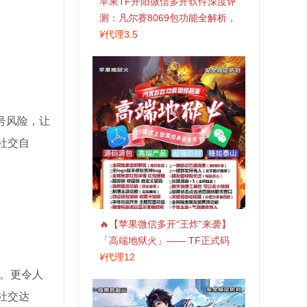
苹果TF开阳微信多开软件深度评
测：凡尔赛8069包功能全解析，
TestFlight稳定版上架，激活认准
¥
代理3.5
拍拍卡商城
号风险，让
社交自
🔥【苹果微信多开“王炸”来袭】
「高端地狱火」—— TF正式码
+斗战神8073包，7天退换，安全
¥
代理12
防封，多开自由触手可及！
。更令人
社交达