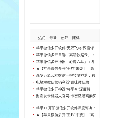
支持
玩法
使用
nbsp
活动码
热门
最新
热评
随机
苹果微信多开软件“无双飞将”深度评
测：TF正式码+7天退换，拍拍卡激活
苹果微信多开首选「高端款赵云」：
码商城正品保障
TF正式码+斗战神8073包，7天退换认
苹果微信多开神器「心魔六耳」：斗
准拍拍卡激活码商城
战神8073包+7天退换，认准拍拍卡激
🔥【苹果微信多开“王炸”来袭】「高
活码商城
端地狱火」—— TF正式码+斗战神807
森罗万象云端微信一键转发神器：独
3包，7天退换，安全防封，多开自由触
家源码·安全防封·月卡季卡半年卡年卡
电脑端微信营销利器“猫咪微信助
手可及！
授权，7天无理由退换！
手”深度评测：7大模块功能全解析，多
苹果微信多开神器“将军令”深度解
卡种授权灵活选
析：8073版本包+TF外侧码，微商营销
财发发卡机器人官网-卡密激活码购买
必备稳定利器
以及下载-天卡月卡季卡年卡授权-不退
苹果TF开阳微信多开软件深度评测：
换
凡尔赛8069包功能全解析，TestFlight
🔥【苹果微信多开“王炸”来袭】「高