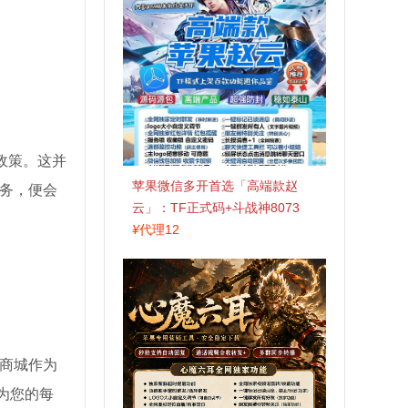
政策。这并
苹果微信多开首选「高端款赵
务，便会
云」：TF正式码+斗战神8073
包，7天退换认准拍拍卡激活码
¥
代理12
商城
商城作为
为您的每