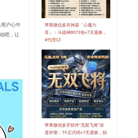
果用户心中
苹果微信多开神器「心魔六
耳」：斗战神8073包+7天退换，
动吧，让
认准拍拍卡激活码商城
¥
代理12
苹果微信多开软件“无双飞将”深
度评测：TF正式码+7天退换，拍