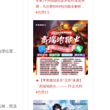
苹果TF开阳微信多开软件深度评
测：凡尔赛8069包功能全解析，
TestFlight稳定版上架，激活认准
¥
代理3.5
拍拍卡商城
地理位置，
🔥【苹果微信多开“王炸”来袭】
「高端地狱火」—— TF正式码
+斗战神8073包，7天退换，安全
¥
代理12
防封，多开自由触手可及！
实例，而且