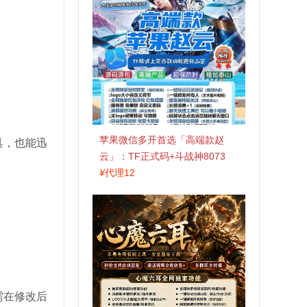
苹果微信多开首选「高端款赵
具，也能迅
云」：TF正式码+斗战神8073
包，7天退换认准拍拍卡激活码
¥
代理12
商城
需在修改后