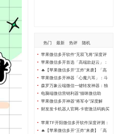
支持
玩法
使用
nbsp
活动码
热门
最新
热评
随机
苹果微信多开软件“无双飞将”深度评
测：TF正式码+7天退换，拍拍卡激活
苹果微信多开首选「高端款赵云」：
码商城正品保障
TF正式码+斗战神8073包，7天退换认
🔥【苹果微信多开“王炸”来袭】「高
准拍拍卡激活码商城
端地狱火」—— TF正式码+斗战神807
苹果微信多开神器「心魔六耳」：斗
3包，7天退换，安全防封，多开自由触
战神8073包+7天退换，认准拍拍卡激
森罗万象云端微信一键转发神器：独
手可及！
活码商城
家源码·安全防封·月卡季卡半年卡年卡
电脑端微信营销利器“猫咪微信助
授权，7天无理由退换！
手”深度评测：7大模块功能全解析，多
苹果微信多开神器“将军令”深度解
卡种授权灵活选
析：8073版本包+TF外侧码，微商营销
财发发卡机器人官网-卡密激活码购买
必备稳定利器
以及下载-天卡月卡季卡年卡授权-不退
苹果TF开阳微信多开软件深度评测：
换
凡尔赛8069包功能全解析，TestFlight
🔥【苹果微信多开“王炸”来袭】「高