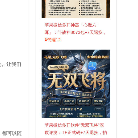
苹果微信多开神器「心魔六
耳」：斗战神8073包+7天退换，
认准拍拍卡激活码商城
¥
代理12
动。让我们
苹果微信多开软件“无双飞将”深
度评测：TF正式码+7天退换，拍
，都可以随