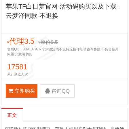
苹果TF白日梦官网-活动码购买以及下载-
云梦泽同款-不退换
代理3.5
原价8.5
¥
¥
售后QQ：809137976 个别激活码不支持退换详细请咨询客服 不负责使用
问题 介意请勿购！
17581
累计浏览人次
立即购买
咨询QQ
正文
在移动互联网的浪潮中，苹果手机用户对于多功能、高效便