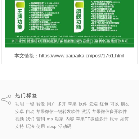
本文链接：https://www.paipaika.cn/post/1761.html
热门标签
功能
一键
转发
用户
多开
苹果
软件
云端
红包
可以
朋友
安卓
自动
苹果微信一键转发软件
激活
苹果微信多开软件
视频
我们
营销
mp
独家
内容
苹果TF微信多开
账号
如何
支持
玩法
使用
nbsp
活动码