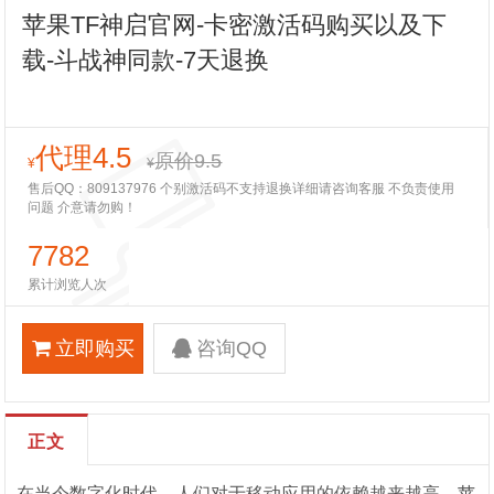
苹果TF神启官网-卡密激活码购买以及下
载-斗战神同款-7天退换
代理4.5
原价9.5
¥
¥
售后QQ：809137976 个别激活码不支持退换详细请咨询客服 不负责使用
问题 介意请勿购！
7782
累计浏览人次
立即购买
咨询QQ
正文
在当今数字化时代，人们对于移动应用的依赖越来越高。苹