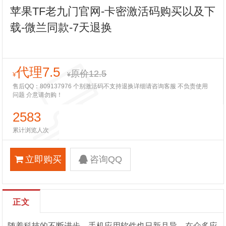
苹果TF老九门官网-卡密激活码购买以及下
载-微兰同款-7天退换
代理7.5
原价12.5
¥
¥
售后QQ：809137976 个别激活码不支持退换详细请咨询客服 不负责使用
问题 介意请勿购！
2583
累计浏览人次
立即购买
咨询QQ
正文
随着科技的不断进步，手机应用软件也日新月异。在众多应