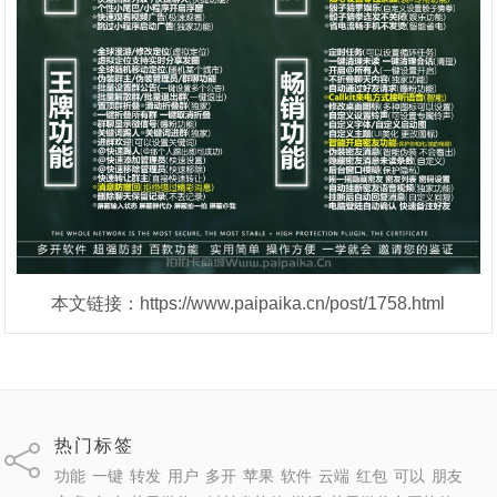
本文链接：https://www.paipaika.cn/post/1758.html
热门标签
功能
一键
转发
用户
多开
苹果
软件
云端
红包
可以
朋友