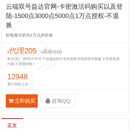
云端双号益达官网-卡密激活码购买以及登
陆-1500点3000点5000点1万点授权-不退
换
价格显示的为1万点的价格
代理205
原价210
¥
¥
售后QQ：809137976 个别激活码不支持退换详细请咨询客服 不负责使用
问题 介意请勿购！
12948
累计浏览人次
立即购买
咨询QQ
正文