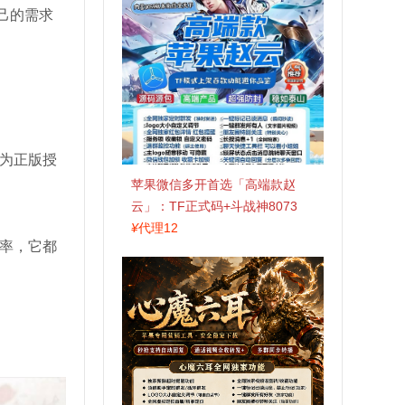
己的需求
为正版授
苹果微信多开首选「高端款赵
云」：TF正式码+斗战神8073
包，7天退换认准拍拍卡激活码
¥
代理12
率，它都
商城