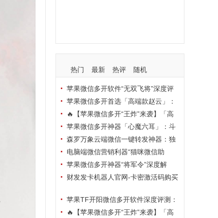
支持
玩法
使用
nbsp
活动码
热门
最新
热评
随机
苹果微信多开软件“无双飞将”深度评
测：TF正式码+7天退换，拍拍卡激活
苹果微信多开首选「高端款赵云」：
码商城正品保障
TF正式码+斗战神8073包，7天退换认
🔥【苹果微信多开“王炸”来袭】「高
准拍拍卡激活码商城
端地狱火」—— TF正式码+斗战神807
苹果微信多开神器「心魔六耳」：斗
3包，7天退换，安全防封，多开自由触
战神8073包+7天退换，认准拍拍卡激
森罗万象云端微信一键转发神器：独
手可及！
活码商城
家源码·安全防封·月卡季卡半年卡年卡
电脑端微信营销利器“猫咪微信助
授权，7天无理由退换！
手”深度评测：7大模块功能全解析，多
苹果微信多开神器“将军令”深度解
卡种授权灵活选
析：8073版本包+TF外侧码，微商营销
财发发卡机器人官网-卡密激活码购买
必备稳定利器
以及下载-天卡月卡季卡年卡授权-不退
苹果TF开阳微信多开软件深度评测：
换
凡尔赛8069包功能全解析，TestFlight
🔥【苹果微信多开“王炸”来袭】「高