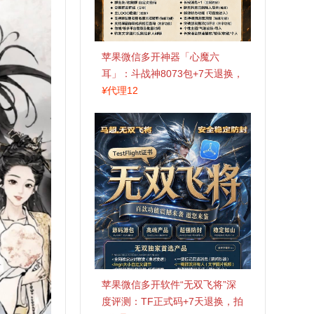
苹果微信多开神器「心魔六
耳」：斗战神8073包+7天退换，
认准拍拍卡激活码商城
¥
代理12
苹果微信多开软件“无双飞将”深
度评测：TF正式码+7天退换，拍