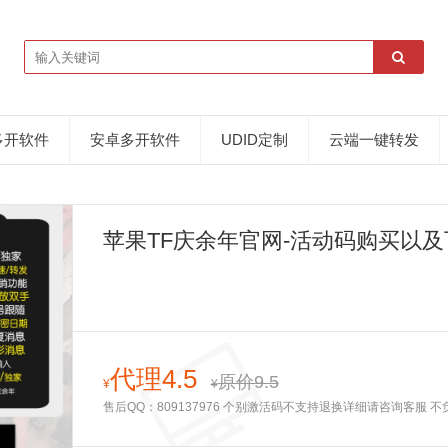
多开软件
安卓多开软件
UDID定制
云端一键转发
苹果TF庆余年官网-活动码购买以及
代理4.5
原价9.5
¥
¥
售后QQ：809137976 个别激活码不支持退换详细请咨询客服 