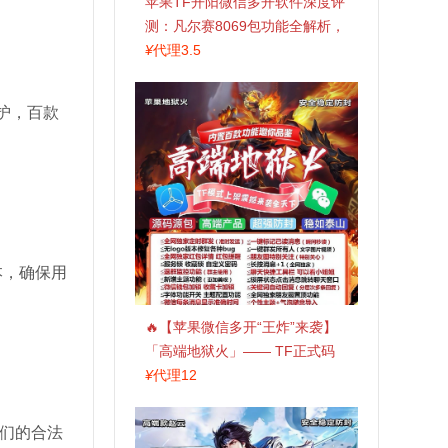
苹果TF开阳微信多开软件深度评
测：凡尔赛8069包功能全解析，
TestFlight稳定版上架，激活认准
¥
代理3.5
拍拍卡商城
护，百款
本，确保用
🔥【苹果微信多开“王炸”来袭】
「高端地狱火」—— TF正式码
+斗战神8073包，7天退换，安全
¥
代理12
防封，多开自由触手可及！
们的合法