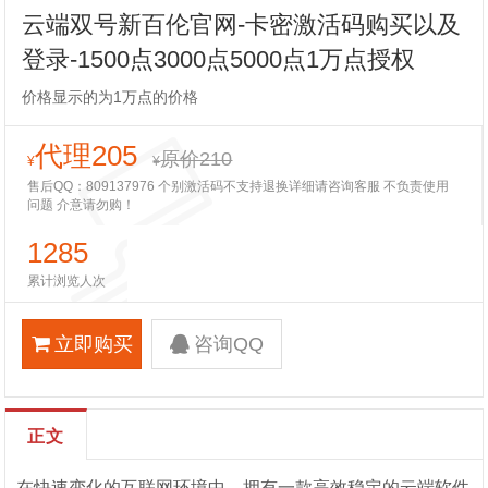
云端双号新百伦官网-卡密激活码购买以及
登录-1500点3000点5000点1万点授权
价格显示的为1万点的价格
代理205
原价210
¥
¥
售后QQ：809137976 个别激活码不支持退换详细请咨询客服 不负责使用
问题 介意请勿购！
1285
累计浏览人次
立即购买
咨询QQ
正文
在快速变化的互联网环境中，拥有一款高效稳定的云端软件