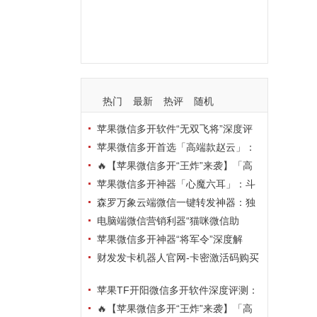
支持
玩法
使用
nbsp
活动码
热门
最新
热评
随机
苹果微信多开软件“无双飞将”深度评
测：TF正式码+7天退换，拍拍卡激活
苹果微信多开首选「高端款赵云」：
码商城正品保障
TF正式码+斗战神8073包，7天退换认
🔥【苹果微信多开“王炸”来袭】「高
准拍拍卡激活码商城
端地狱火」—— TF正式码+斗战神807
苹果微信多开神器「心魔六耳」：斗
3包，7天退换，安全防封，多开自由触
战神8073包+7天退换，认准拍拍卡激
森罗万象云端微信一键转发神器：独
手可及！
活码商城
家源码·安全防封·月卡季卡半年卡年卡
电脑端微信营销利器“猫咪微信助
授权，7天无理由退换！
手”深度评测：7大模块功能全解析，多
苹果微信多开神器“将军令”深度解
卡种授权灵活选
析：8073版本包+TF外侧码，微商营销
财发发卡机器人官网-卡密激活码购买
必备稳定利器
以及下载-天卡月卡季卡年卡授权-不退
苹果TF开阳微信多开软件深度评测：
换
凡尔赛8069包功能全解析，TestFlight
🔥【苹果微信多开“王炸”来袭】「高