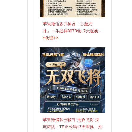
苹果微信多开神器「心魔六
耳」：斗战神8073包+7天退换，
认准拍拍卡激活码商城
¥
代理12
苹果微信多开软件“无双飞将”深
度评测：TF正式码+7天退换，拍