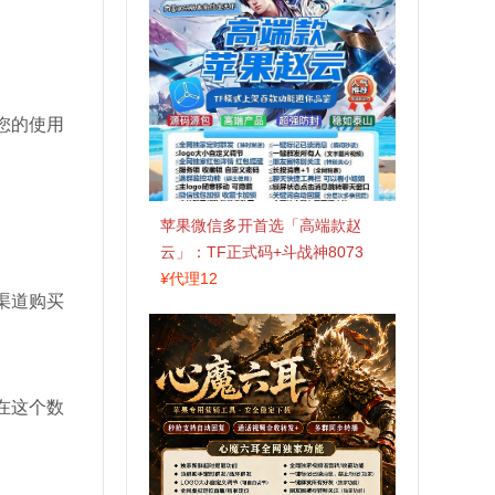
您的使用
苹果微信多开首选「高端款赵
云」：TF正式码+斗战神8073
包，7天退换认准拍拍卡激活码
¥
代理12
渠道购买
商城
在这个数