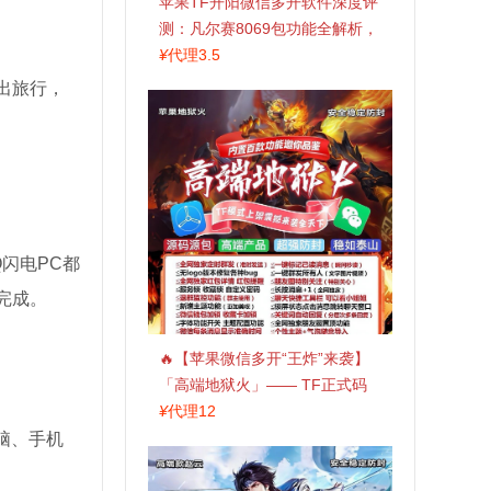
苹果TF开阳微信多开软件深度评
测：凡尔赛8069包功能全解析，
TestFlight稳定版上架，激活认准
¥
代理3.5
拍拍卡商城
出旅行，
闪电PC都
完成。
🔥【苹果微信多开“王炸”来袭】
「高端地狱火」—— TF正式码
+斗战神8073包，7天退换，安全
¥
代理12
防封，多开自由触手可及！
脑、手机