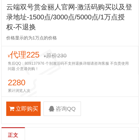
云端双号赏金丽人官网-激活码购买以及登
录地址-1500点/3000点/5000点/1万点授
权-不退换
价格显示的为1万点的价格
代理225
原价230
¥
¥
售后QQ：809137976 个别激活码不支持退换详细请咨询客服 不负责使用
问题 介意请勿购！
2280
累计浏览人次
立即购买
咨询QQ
正文