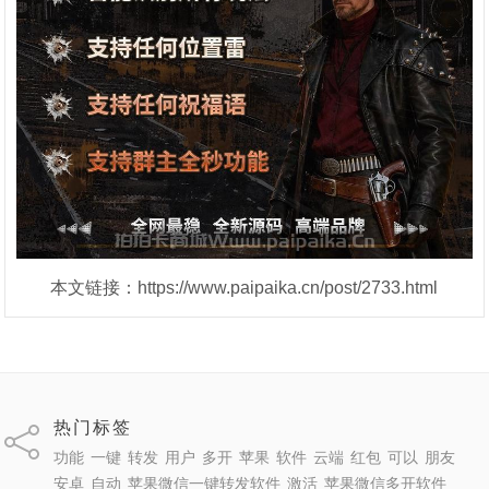
本文链接：https://www.paipaika.cn/post/2733.html
热门标签
功能
一键
转发
用户
多开
苹果
软件
云端
红包
可以
朋友
安卓
自动
苹果微信一键转发软件
激活
苹果微信多开软件