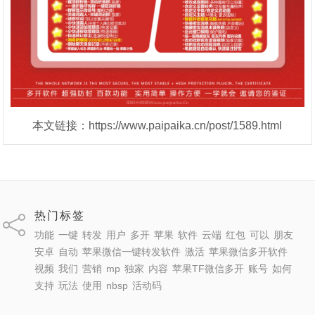
本文链接：https://www.paipaika.cn/post/1589.html
热门标签
功能
一键
转发
用户
多开
苹果
软件
云端
红包
可以
朋友
安卓
自动
苹果微信一键转发软件
激活
苹果微信多开软件
视频
我们
营销
mp
独家
内容
苹果TF微信多开
账号
如何
支持
玩法
使用
nbsp
活动码