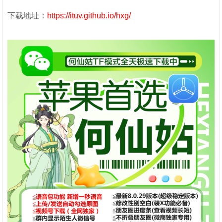
下载地址：
https://ituv.github.io/hxg/