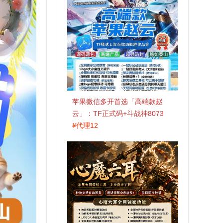
苹果微信多开首选「高端款赵
云」：TF正式码+斗战神8073
包，7天退换认准拍拍卡激活码
¥
代理12
商城