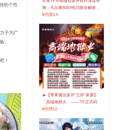
苹果TF开阳微信多开软件深度评
特的个性
测：凡尔赛8069包功能全解析，
TestFlight稳定版上架，激活认准
¥
代理3.5
拍拍卡商城
力于为广
验。
吧！
🔥【苹果微信多开“王炸”来袭】
「高端地狱火」—— TF正式码
+斗战神8073包，7天退换，安全
¥
代理12
防封，多开自由触手可及！