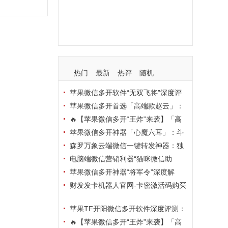
支持
玩法
使用
nbsp
活动码
热门
最新
热评
随机
苹果微信多开软件“无双飞将”深度评
测：TF正式码+7天退换，拍拍卡激活
苹果微信多开首选「高端款赵云」：
码商城正品保障
TF正式码+斗战神8073包，7天退换认
🔥【苹果微信多开“王炸”来袭】「高
准拍拍卡激活码商城
端地狱火」—— TF正式码+斗战神807
苹果微信多开神器「心魔六耳」：斗
3包，7天退换，安全防封，多开自由触
战神8073包+7天退换，认准拍拍卡激
森罗万象云端微信一键转发神器：独
手可及！
活码商城
家源码·安全防封·月卡季卡半年卡年卡
电脑端微信营销利器“猫咪微信助
授权，7天无理由退换！
手”深度评测：7大模块功能全解析，多
苹果微信多开神器“将军令”深度解
卡种授权灵活选
析：8073版本包+TF外侧码，微商营销
财发发卡机器人官网-卡密激活码购买
必备稳定利器
以及下载-天卡月卡季卡年卡授权-不退
苹果TF开阳微信多开软件深度评测：
换
凡尔赛8069包功能全解析，TestFlight
🔥【苹果微信多开“王炸”来袭】「高