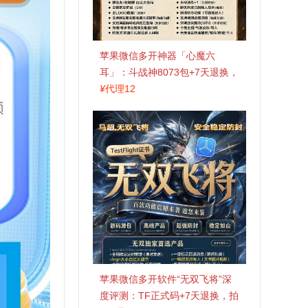
苹果微信多开神器「心魔六
耳」：斗战神8073包+7天退换，
认准拍拍卡激活码商城
¥
代理12
苹果微信多开软件“无双飞将”深
度评测：TF正式码+7天退换，拍