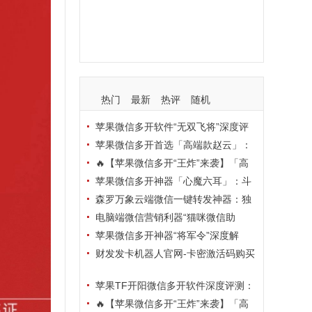
支持
玩法
使用
nbsp
活动码
热门
最新
热评
随机
苹果微信多开软件“无双飞将”深度评
测：TF正式码+7天退换，拍拍卡激活
苹果微信多开首选「高端款赵云」：
码商城正品保障
TF正式码+斗战神8073包，7天退换认
🔥【苹果微信多开“王炸”来袭】「高
准拍拍卡激活码商城
端地狱火」—— TF正式码+斗战神807
苹果微信多开神器「心魔六耳」：斗
3包，7天退换，安全防封，多开自由触
战神8073包+7天退换，认准拍拍卡激
森罗万象云端微信一键转发神器：独
手可及！
活码商城
家源码·安全防封·月卡季卡半年卡年卡
电脑端微信营销利器“猫咪微信助
授权，7天无理由退换！
手”深度评测：7大模块功能全解析，多
苹果微信多开神器“将军令”深度解
卡种授权灵活选
析：8073版本包+TF外侧码，微商营销
财发发卡机器人官网-卡密激活码购买
必备稳定利器
以及下载-天卡月卡季卡年卡授权-不退
苹果TF开阳微信多开软件深度评测：
换
凡尔赛8069包功能全解析，TestFlight
🔥【苹果微信多开“王炸”来袭】「高