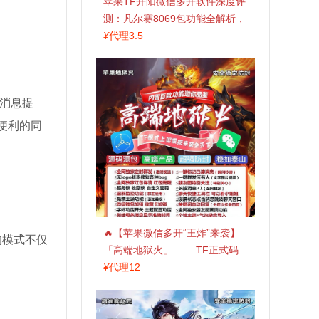
苹果TF开阳微信多开软件深度评
测：凡尔赛8069包功能全解析，
TestFlight稳定版上架，激活认准
¥
代理3.5
拍拍卡商城
消息提
便利的同
🔥【苹果微信多开“王炸”来袭】
的模式不仅
「高端地狱火」—— TF正式码
+斗战神8073包，7天退换，安全
¥
代理12
防封，多开自由触手可及！